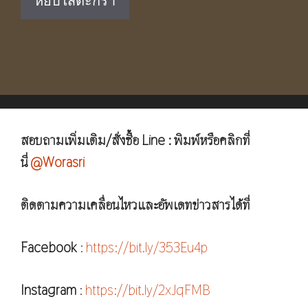
หยิบใส่ตะกร้า
฿450.00.
฿290.00.
สอบถามเพิ่มเติม/สั่งซื้อ Line : พิมพ์หรือคลิกที่
นี่
@Worasri
ติดตามความเคลื่อนไหวและอัพเดทข่าวสารได้ที่
Facebook
:
https://bit.ly/353Eu4p
Instagram
:
https://bit.ly/2xJqFMB