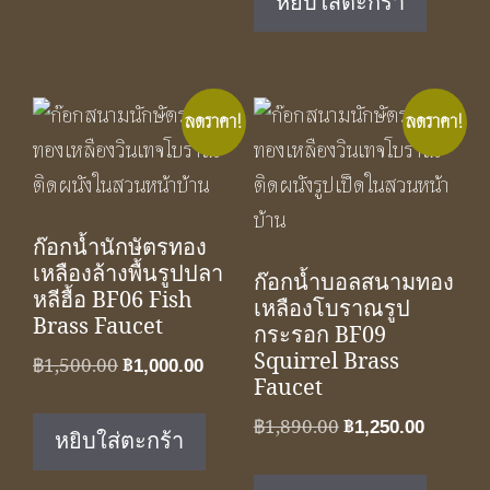
หยิบใส่ตะกร้า
฿1,650.00.
฿1,100.
ลดราคา!
ลดราคา!
ก๊อกน้ำนักษัตรทอง
เหลืองล้างพื้นรูปปลา
ก๊อกน้ำบอลสนามทอง
หลีฮื้อ BF06 Fish
เหลืองโบราณรูป
Brass Faucet
กระรอก BF09
Squirrel Brass
Original
Current
฿
1,500.00
฿
1,000.00
Faucet
price
price
was:
is:
Original
Curren
฿
1,890.00
฿
1,250.00
หยิบใส่ตะกร้า
฿1,500.00.
฿1,000.00.
price
price
was:
is: