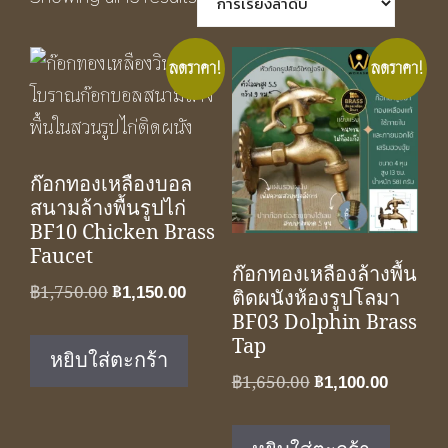
ลดราคา!
ลดราคา!
ก๊อกทองเหลืองบอล
สนามล้างพื้นรูปไก่
BF10 Chicken Brass
Faucet
ก๊อกทองเหลืองล้างพื้น
Original
Current
฿
1,750.00
฿
1,150.00
ติดผนังห้องรูปโลมา
price
price
BF03 Dolphin Brass
Tap
was:
is:
หยิบใส่ตะกร้า
฿1,750.00.
฿1,150.00.
Original
Curren
฿
1,650.00
฿
1,100.00
price
price
was:
is: