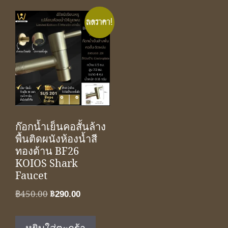
ลดราคา!
ก๊อกน้ำเย็นคอสั้นล้าง
พื้นติดผนังห้องน้ำสี
ทองด้าน BF26
KOIOS Shark
Faucet
Original
Current
฿
450.00
฿
290.00
price
price
was:
is: