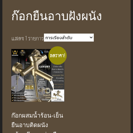
ก๊อกยืนอาบฝังผนัง
แสดง 1 รายการ
ลดราคา!
ก๊อกผสมน้ำร้อน-เย็น
ยืนอาบติดผนัง