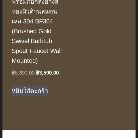
พร้อมก๊อกลงอ่างสี
ทองผิวด้านสแตน
เลส 304 BF364
(Brushed Gold
Swivel Bathtub
Spout Faucet Wall
Mounted)
Original
Current
฿
5,390.00
฿
3,590.00
price
price
was:
is:
หยิบใส่ตะกร้า
฿5,390.00.
฿3,590.00.