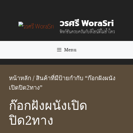
Skip
to
วรศรี WoraSri
content
ฟังก์ชันครบครันกับดีไซน์ที่ไม่ซ้ำใคร
Menu
หน้าหลัก
/ สินค้าที่มีป้ายกำกับ “ก๊อกฝังผนัง
เปิดปิด2ทาง”
ก๊อกฝังผนังเปิด
ปิด2ทาง