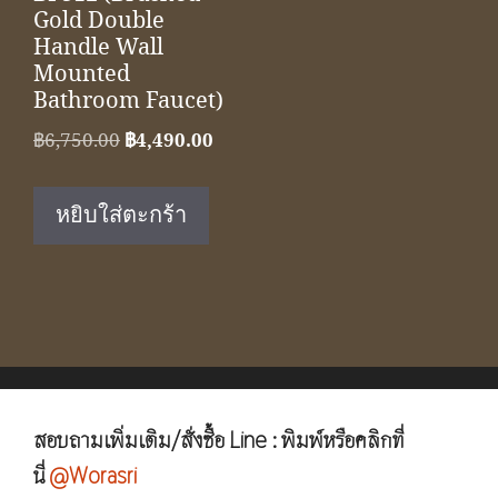
Gold Double
Handle Wall
Mounted
Bathroom Faucet)
Original
Current
฿
6,750.00
฿
4,490.00
price
price
was:
is:
หยิบใส่ตะกร้า
฿6,750.00.
฿4,490.00.
สอบถามเพิ่มเติม/สั่งซื้อ Line : พิมพ์หรือคลิกที่
นี่
@Worasri