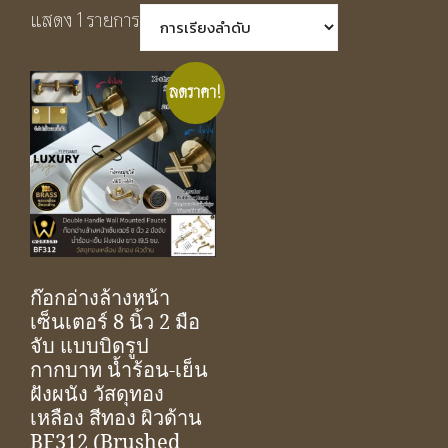
แสดง 1 รายการ
ลดราคา!
ก๊อกอ่างล้างหน้า
เซ็นเตอร์ 8 นิ้ว 2 มือ
จับ แบบบิดรูป
กากบาท น้ำร้อน-เย็น
ฝังผนัง วัสดุทอง
เหลือง สีทอง ผิวด้าน
BF312 (Brushed