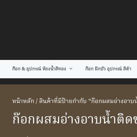
Skip
to
content
ก๊อก & อุปกรณ์ ห้องน้ำสีทอง
ก๊อก ฝักบัว อุปกรณ์ สีดำ
หน้าหลัก
/ สินค้าที่มีป้ายกำกับ “ก๊อกผสมอ่างอาบ
ก๊อกผสมอ่างอาบน้ำติด