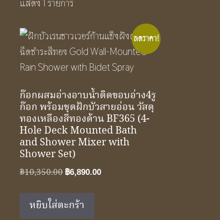
แสดง 1 รายการ
ลดราคา!
ก๊อกผสมอ่างอาบน้ำติดขอบอ่าง4รู
ก๊อก พร้อมชุดฝักบัวสายอ่อน วัสดุ
ทองเหลืองสีทองด้าน BF365 (4-
Hole Deck Mounted Bath
and Shower Mixer with
Shower Set)
Original
Current
฿
10,350.00
฿
6,890.00
price
price
was:
is:
หยิบใส่ตะกร้า
฿10,350.00.
฿6,890.00.