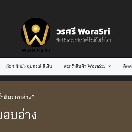
วรศรี WoraSri
ฟังก์ชันครบครันกับดีไซน์ที่ไม่ซ้ำใคร
ก๊อก ฝักบัว อุปกรณ์ สีเงิน
ตะกร้าสินค้า WoraSri
ติดต่อ
น้ำติดขอบอ่าง”
ขอบอ่าง