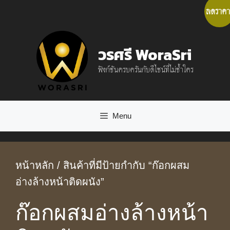
Skip
ลดราคา
to
content
วรศรี WoraSri
ฟังก์ชันครบครันกับดีไซน์ที่ไม่ซ้ำใคร
Menu
หน้าหลัก
/ สินค้าที่มีป้ายกำกับ “ก๊อกผสม
อ่างล้างหน้าติดผนัง”
ก๊อกผสมอ่างล้างหน้า