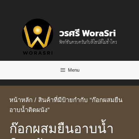
Skip
to
content
วรศรี WoraSri
ฟังก์ชันครบครันกับดีไซน์ที่ไม่ซ้ำใคร
Menu
หน้าหลัก
/ สินค้าที่มีป้ายกำกับ “ก๊อกผสมยืน
อาบน้ำติดผนัง”
ก๊อกผสมยืนอาบน้ำ