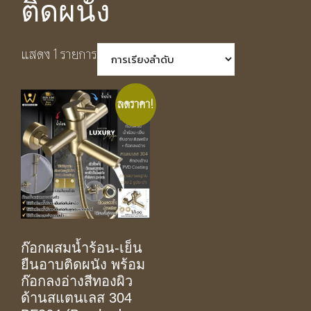
ติดผนัง
แสดง 1 รายการ
ลดราคา!
ก๊อกผสมน้ำร้อน-เย็น
ยืนอาบติดผนัง พร้อม
ก๊อกลงอ่างสีทองผิว
ด้านสแตนเลส 304