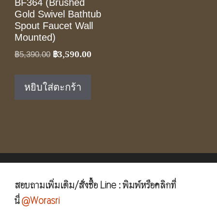
BF364 (Brushed
Gold Swivel Bathtub
Spout Faucet Wall
Mounted)
฿
3,590.00
Original
Current
฿
5,390.00
price
price
was:
is:
หยิบใส่ตะกร้า
฿5,390.00.
฿3,590.00.
สอบถามเพิ่มเติม/สั่งซื้อ Line : พิมพ์หรือคลิกที่
นี่
@Worasri