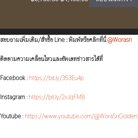
price
price
was:
is:
฿6,750.00.
฿4,490.00.
สอบถามเพิ่มเติม/สั่งซื้อ Line : พิมพ์หรือคลิกที่นี่
@Worasri
ติดตามความเคลื่อนไหวและอัพเดทข่าวสารได้ที่
Facebook
:
https://bit.ly/353Eu4p
Instagram
:
https://bit.ly/2xJqFMB
Youtube
:
https://www.youtube.com/@WoraSriGolden