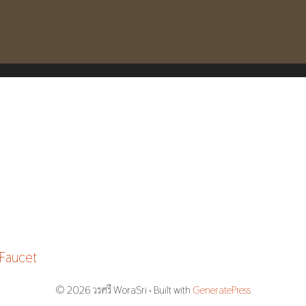
Faucet
© 2026 วรศรี WoraSri
• Built with
GeneratePress