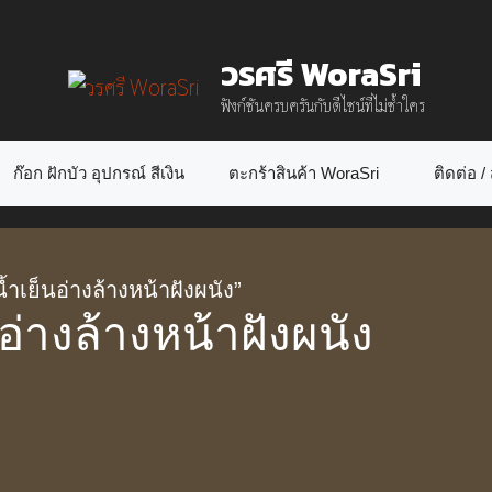
วรศรี WoraSri
ฟังก์ชันครบครันกับดีไซน์ที่ไม่ซ้ำใคร
ก๊อก ฝักบัว อุปกรณ์ สีเงิน
ตะกร้าสินค้า WoraSri
ติดต่อ / ส
้ำเย็นอ่างล้างหน้าฝังผนัง”
อ่างล้างหน้าฝังผนัง