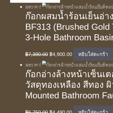
ลดราคา!
ก๊อกผสมน้ำร้อนเย็นอ่าง
BF313 (Brushed Gold 
3-Hole Bathroom Basi
Original
Current
฿
7,390.00
฿
4,900.00
หยิบใส่ตะกร้า
price
price
ลดราคา!
was:
is:
ก๊อกอ่างล้างหน้าเซ็นเต
฿7,390.00.
฿4,900.00.
วัสดุทองเหลือง สีทอง 
Mounted Bathroom Fa
Original
Current
฿
6,750.00
฿
4,490.00
หยิบใส่ตะกร้า