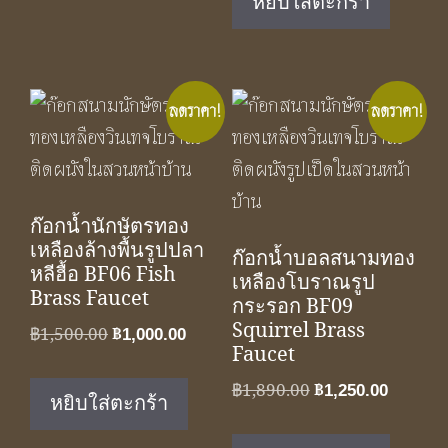
หยิบใส่ตะกร้า
฿1,650.00.
฿1,100.
ลดราคา!
ลดราคา!
ก๊อกน้ำนักษัตรทอง
เหลืองล้างพื้นรูปปลา
ก๊อกน้ำบอลสนามทอง
หลีฮื้อ BF06 Fish
เหลืองโบราณรูป
Brass Faucet
กระรอก BF09
Squirrel Brass
Original
Current
฿
1,500.00
฿
1,000.00
Faucet
price
price
was:
is:
Original
Curren
฿
1,890.00
฿
1,250.00
หยิบใส่ตะกร้า
฿1,500.00.
฿1,000.00.
price
price
was:
is: