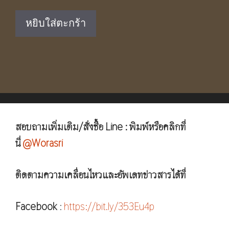
price
price
was:
is:
หยิบใส่ตะกร้า
฿450.00.
฿290.00.
สอบถามเพิ่มเติม/สั่งซื้อ Line : พิมพ์หรือคลิกที่
นี่
@Worasri
ติดตามความเคลื่อนไหวและอัพเดทข่าวสารได้ที่
Facebook
:
https://bit.ly/353Eu4p