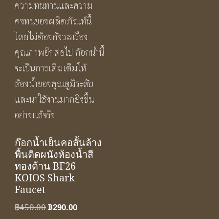
ก๊อกน้ำเย็นคอสั้นล้าง
พื้นติดผนังห้องน้ำสี
ทองด้าน BF26
KOIOS Shark
Faucet
Original
Current
฿
450.00
฿
290.00