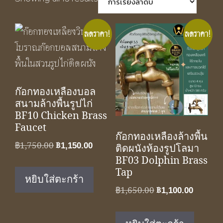
ลดราคา!
ลดราคา!
ก๊อกทองเหลืองบอล
สนามล้างพื้นรูปไก่
BF10 Chicken Brass
Faucet
ก๊อกทองเหลืองล้างพื้น
Original
Current
฿
1,750.00
฿
1,150.00
ติดผนังห้องรูปโลมา
price
price
BF03 Dolphin Brass
Tap
was:
is:
หยิบใส่ตะกร้า
฿1,750.00.
฿1,150.00.
Original
Curren
฿
1,650.00
฿
1,100.00
price
price
was:
is: