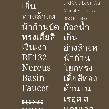
เย็น
อ่างล้างห
น้าก้านปัด
ก๊อกน้ำ
ทรงเตี้ยสี
เย็น
เงินเงา
อ่างล้างห
BF132
น้าก้าน
Nereus
โยกทรง
Basin
เตี้ยสีทอง
Faucet
ด้าน เน
เรอุส ส
฿
1,650.00