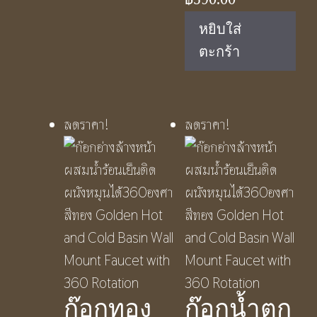
price
price
หยิบใส่
was:
is:
ตะกร้า
฿1,050.00.
฿590.00.
ลดราคา!
ลดราคา!
ก๊อกทอง
ก๊อกน้ำตก