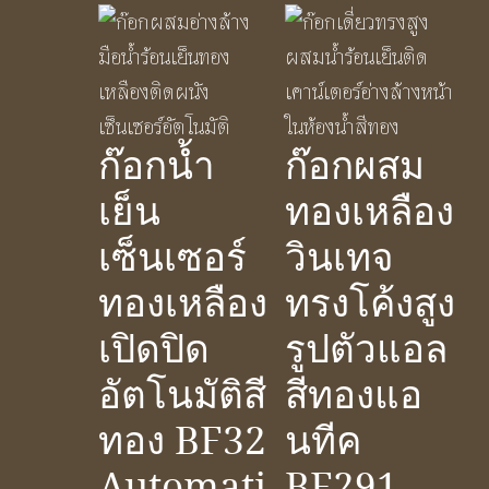
ก๊อกน้ำ
ก๊อกผสม
เย็น
ทองเหลือง
เซ็นเซอร์
วินเทจ
ทองเหลือง
ทรงโค้งสูง
เปิดปิด
รูปตัวแอล
อัตโนมัติสี
สีทองแอ
ทอง BF32
นทีค
Automati
BF291