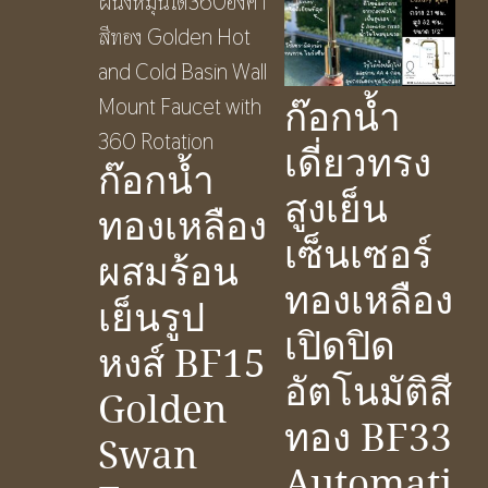
ก๊อกน้ำ
เดี่ยวทรง
ก๊อกน้ำ
สูงเย็น
ทองเหลือง
เซ็นเซอร์
ผสมร้อน
ทองเหลือง
เย็นรูป
เปิดปิด
หงส์ BF15
อัตโนมัติสี
Golden
ทอง BF33
Swan
Automati