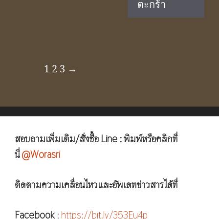
ตะกร้า
฿3,890.00.
฿2,590.00.
1
2
3
→
สอบถามเพิ่มเติม/สั่งซื้อ Line : พิมพ์หรือคลิกที่
นี่
@Worasri
ติดตามความเคลื่อนไหวและอัพเดทข่าวสารได้ที่
Facebook
:
https://bit.ly/353Eu4p