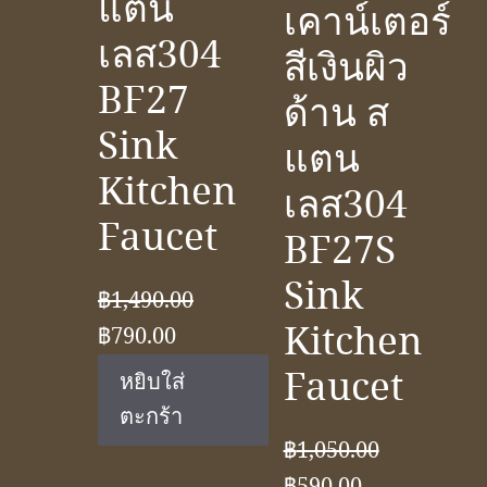
แตน
เคาน์เตอร์
เลส304
สีเงินผิว
BF27
ด้าน ส
Sink
แตน
Kitchen
เลส304
Faucet
BF27S
Sink
฿
1,490.00
Kitchen
Original
Current
฿
790.00
price
price
Faucet
หยิบใส่
was:
is:
ตะกร้า
฿1,490.00.
฿790.00.
฿
1,050.00
Original
Current
฿
590.00