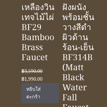
เหลืองวิน
ฝังผนัง
เทจไม้ไผ่
พร้อมชั้น
BF29
วางสีดำ
Bamboo
ผิวด้าน
Brass
ร้อน-เย็น
Faucet
BF314B
(Matt
฿
3,590.00
Black
Original
Current
฿
1,990.00
Water
price
price
หยิบใส่
was:
is:
Fall
ตะกร้า
฿3,590.00.
฿1,990.00.