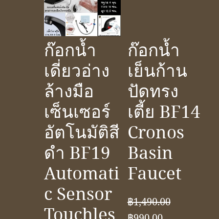
ก๊อกน้ำ
ก๊อกน้ำ
เดี่ยวอ่าง
เย็นก้าน
ล้างมือ
ปัดทรง
เซ็นเซอร์
เตี้ย BF14
อัตโนมัติสี
Cronos
ดำ BF19
Basin
Automati
Faucet
c Sensor
฿
1,490.00
Touchles
Original
Current
฿
990.00