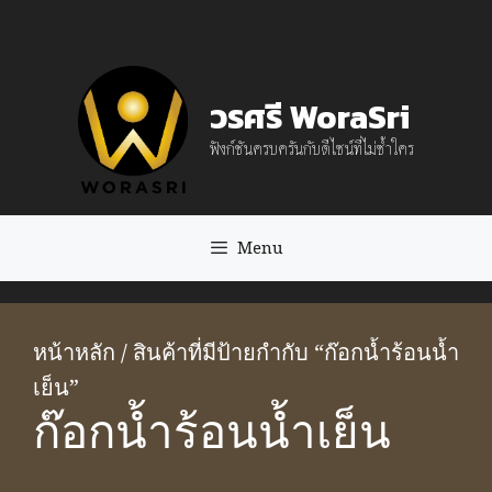
Skip
to
content
วรศรี WoraSri
ฟังก์ชันครบครันกับดีไซน์ที่ไม่ซ้ำใคร
Menu
หน้าหลัก
/ สินค้าที่มีป้ายกำกับ “ก๊อกน้ำร้อนน้ำ
เย็น”
ก๊อกน้ำร้อนน้ำเย็น