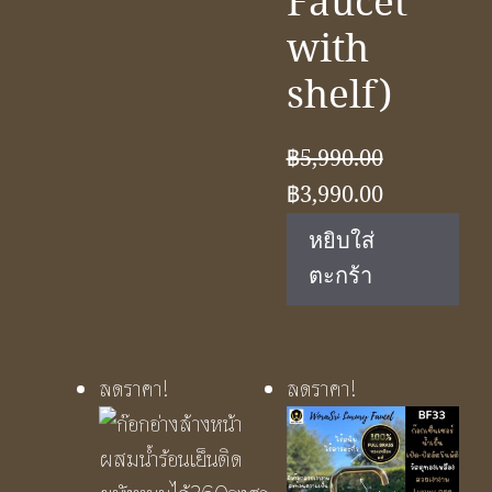
Faucet
with
shelf)
฿
5,990.00
Original
Current
฿
3,990.00
price
price
หยิบใส่
was:
is:
ตะกร้า
฿5,990.00.
฿3,990.00.
ลดราคา!
ลดราคา!