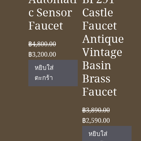
c Sensor
Castle
Faucet
Faucet
Antique
฿
4,800.00
Vintage
Original
Current
฿
3,200.00
Basin
price
price
หยิบใส่
was:
is:
Brass
ตะกร้า
฿4,800.00.
฿3,200.00.
Faucet
฿
3,890.00
Original
Current
฿
2,590.00
price
price
หยิบใส่
was:
is: