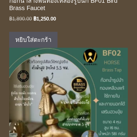
ก๊อกน้ำล้างพื้นทองเหลืองรูปนก BF01 Bird
Brass Faucet
Original
Current
฿
1,890.00
฿
1,250.00
price
price
was:
is:
หยิบใส่ตะกร้า
฿1,890.00.
฿1,250.00.