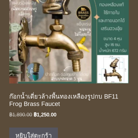
ก๊อกน้ำเดี่ยวล้างพื้นทองเหลืองรูปกบ BF11
Frog Brass Faucet
Original
Current
฿
1,890.00
฿
1,250.00
price
price
was:
is:
หยิบใส่ตะกร้า