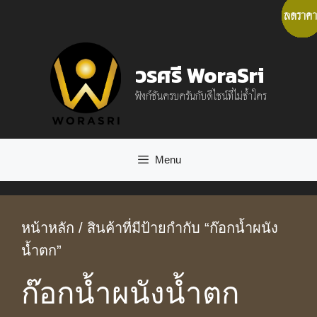
Skip
ลดราคา
ลดราคา
ลดราคา
ลดราคา
ลดราคา
ลดราคา
ลดราคา
ลดราคา
ลดราคา
ลดราคา
ลดราคา
ลดราคา
ลดราคา
to
content
วรศรี WoraSri
ฟังก์ชันครบครันกับดีไซน์ที่ไม่ซ้ำใคร
Menu
หน้าหลัก
/ สินค้าที่มีป้ายกำกับ “ก๊อกน้ำผนัง
น้ำตก”
ก๊อกน้ำผนังน้ำตก