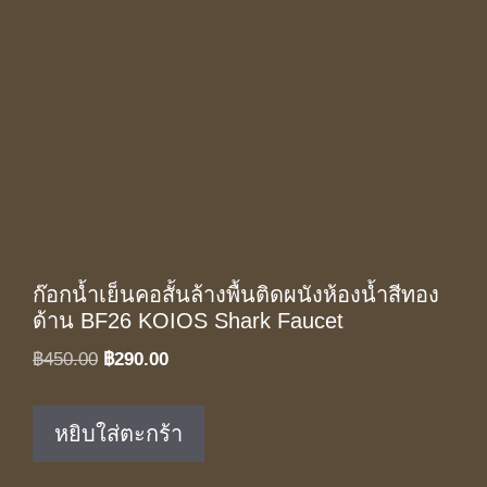
ก๊อกน้ำเย็นคอสั้นล้างพื้นติดผนังห้องน้ำสีทอง
ด้าน BF26 KOIOS Shark Faucet
Original
Current
฿
450.00
฿
290.00
price
price
was:
is:
หยิบใส่ตะกร้า
฿450.00.
฿290.00.