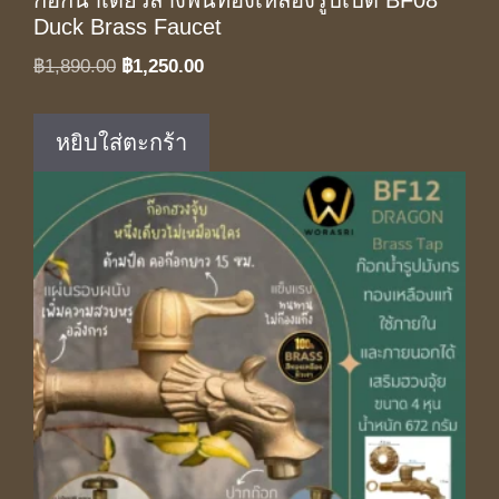
ก๊อกน้ำเดี่ยวล้างพื้นทองเหลืองรูปเป็ด BF08
Duck Brass Faucet
Original
Current
฿
1,890.00
฿
1,250.00
price
price
was:
is:
หยิบใส่ตะกร้า
฿1,890.00.
฿1,250.00.