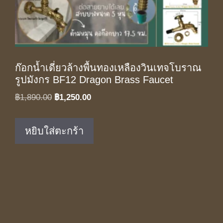
ก๊อกน้ำเดี่ยวล้างพื้นทองเหลืองวินเทจโบราณ
รูปมังกร BF12 Dragon Brass Faucet
Original
Current
฿
1,890.00
฿
1,250.00
price
price
was:
is:
หยิบใส่ตะกร้า
฿1,890.00.
฿1,250.00.