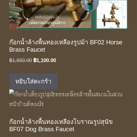
ก๊อกน้ำล้างพื้นทองเหลืองรูปม้า BF02 Horse
Brass Faucet
Original
Current
฿
1,650.00
฿
1,100.00
price
price
was:
is:
หยิบใส่ตะกร้า
฿1,650.00.
฿1,100.00.
ก๊อกน้ำล้างพื้นทองเหลืองโบราณรูปสุนัข
BF07 Dog Brass Faucet