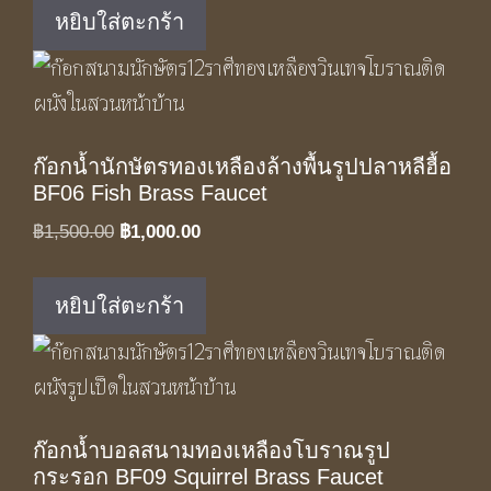
was:
is:
หยิบใส่ตะกร้า
฿1,650.00.
฿1,100.00.
ก๊อกน้ำนักษัตรทองเหลืองล้างพื้นรูปปลาหลีฮื้อ
BF06 Fish Brass Faucet
Original
Current
฿
1,500.00
฿
1,000.00
price
price
was:
is:
หยิบใส่ตะกร้า
฿1,500.00.
฿1,000.00.
ก๊อกน้ำบอลสนามทองเหลืองโบราณรูป
กระรอก BF09 Squirrel Brass Faucet