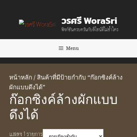
Skip
วรศรี WoraSri
to
ฟังก์ชันครบครันกับดีไซน์ที่ไม่ซ้ำใคร
content
Menu
หน้าหลัก
/ สินค้าที่มีป้ายกำกับ “ก๊อกซิงค์ล้าง
ผักแบบดึงได้”
ก๊อกซิงค์ล้างผักแบบ
ดึงได้
แสดง 1 รายการ