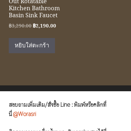
Out Rotatable
Kitchen Bathroom
Basin Sink Faucet
Original
Current
฿
3,290.00
฿
2,190.00
price
price
was:
is:
หยิบใส่ตะกร้า
฿3,290.00.
฿2,190.00.
สอบถามเพิ่มเติม/สั่งซื้อ Line : พิมพ์หรือคลิกที่
นี่
@Worasri