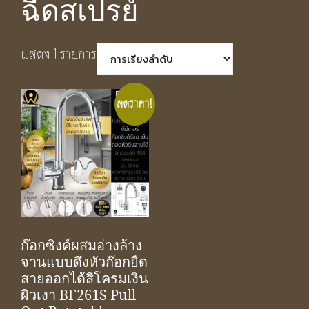
ฉีดสเปรย์
แสดง 1 รายการ
ลดราคา!
ก๊อกซิงค์ผสมอ่างล้าง
จานแบบดึงหัวก๊อกยืด
สายออกได้สีโครมเงิน
ผิวเงา BF261S Pull