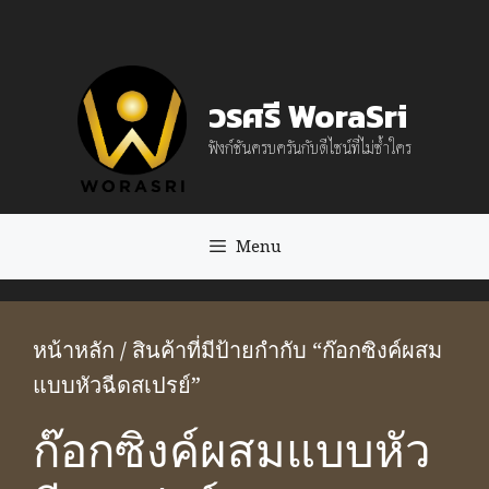
Skip
to
content
วรศรี WoraSri
ฟังก์ชันครบครันกับดีไซน์ที่ไม่ซ้ำใคร
Menu
หน้าหลัก
/ สินค้าที่มีป้ายกำกับ “ก๊อกซิงค์ผสม
แบบหัวฉีดสเปรย์”
ก๊อกซิงค์ผสมแบบหัว