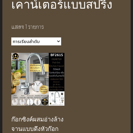
เคาน์เตอร์แบบสปริง
แสดง 1 รายการ
ก๊อกซิงค์ผสมอ่างล้าง
จานแบบดึงหัวก๊อก