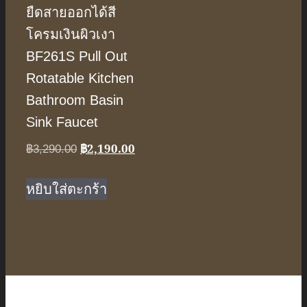
ยืดสายออกได้สี
โครมเงินผิวเงา
BF261S Pull Out
Rotatable Kitchen
Bathroom Basin
Sink Faucet
฿
2,190.00
Original
Current
฿
3,290.00
price
price
was:
is:
หยิบใส่ตะกร้า
฿3,290.00.
฿2,190.00.