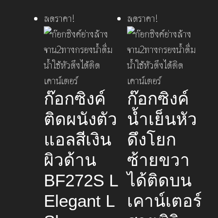
ลดราคา!
ลดราคา!
ก๊อกซิงค์
ก๊อกซิงค์
ติดผนังตัว
น้ำเย็นหัว
แอลสีเงิน
ดึงโยก
ผิวด้าน
ซ้ายขวา
BF272S L
ได้ติดบน
Elegant L
เคาน์เตอร์