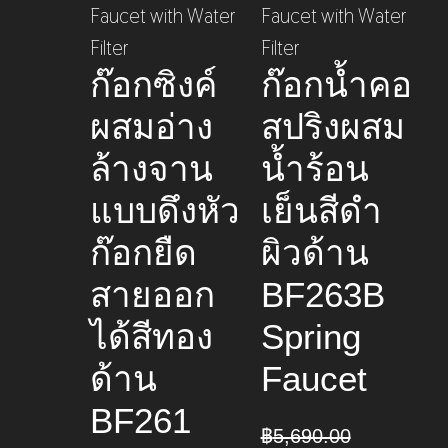
ก๊อกซิงค์
ก๊อกน้ำคอ
ผสมอ่าง
สปริงผสม
ล้างจาน
น้ำร้อน
แบบดึงหัว
เย็นสีดำ
ก๊อกยืด
ผิวด้าน
สายออก
BF263B
ได้สีทอง
Spring
ด้าน
Faucet
BF261
฿
5,690.00