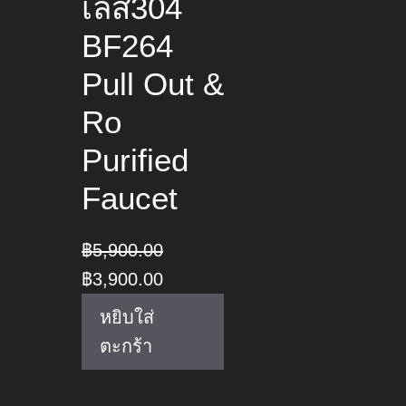
เลส304
BF264
Pull Out &
Ro
Purified
Faucet
฿
5,900.00
Original
Current
฿
3,900.00
price
price
หยิบใส่
was:
is:
ตะกร้า
฿5,900.00.
฿3,900.00.