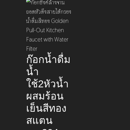
ก๊อกน้ำดื่ม
น้ำ
ใช้2หัวน้ำ
ผสมร้อน
เย็นสีทอง
สแตน