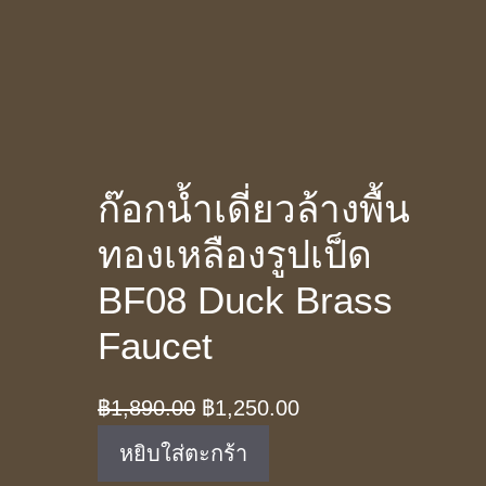
ก๊อกน้ำเดี่ยวล้างพื้น
ทองเหลืองรูปเป็ด
BF08 Duck Brass
Faucet
Original
Current
฿
1,890.00
฿
1,250.00
price
price
หยิบใส่ตะกร้า
was:
is: