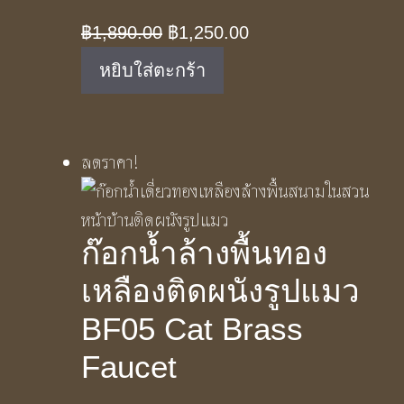
Original
Current
฿
1,890.00
฿
1,250.00
price
price
หยิบใส่ตะกร้า
was:
is:
฿1,890.00.
฿1,250.00.
ลดราคา!
ก๊อกน้ำล้างพื้นทอง
เหลืองติดผนังรูปแมว
BF05 Cat Brass
Faucet