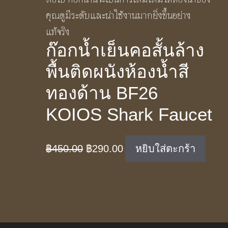
ก๊อกน้ำเย็นคอสั้นล้าง
พื้นติดผนังห้องน้ำสี
ทองด้าน BF26
KOIOS Shark Faucet
Original
Current
฿
450.00
฿
290.00
หยิบใส่ตะกร้า
price
price
was:
is:
฿450.00.
฿290.00.