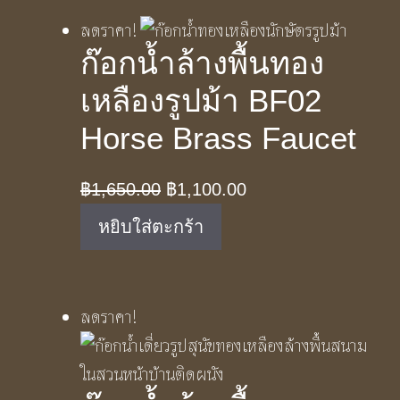
ลดราคา!
ก๊อกน้ำล้างพื้นทอง
เหลืองรูปม้า BF02
Horse Brass Faucet
Original
Current
฿
1,650.00
฿
1,100.00
price
price
หยิบใส่ตะกร้า
was:
is:
฿1,650.00.
฿1,100.00.
ลดราคา!