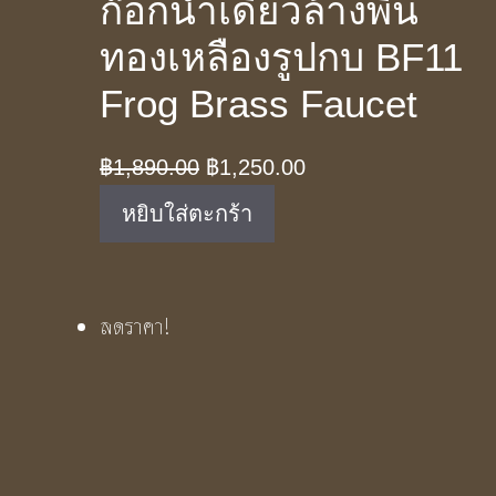
ก๊อกน้ำเดี่ยวล้างพื้น
ทองเหลืองรูปกบ BF11
Frog Brass Faucet
Original
Current
฿
1,890.00
฿
1,250.00
price
price
หยิบใส่ตะกร้า
was:
is:
฿1,890.00.
฿1,250.00.
ลดราคา!