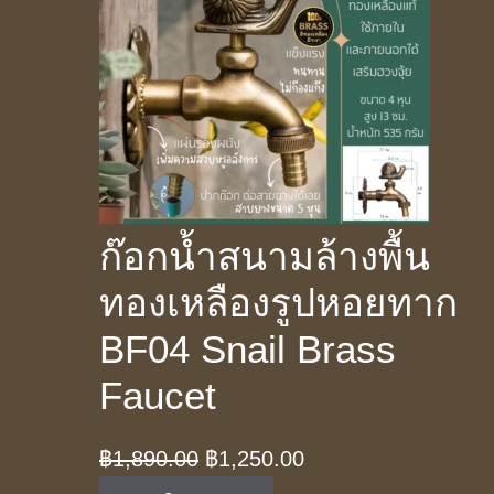
ก๊อกน้ำสนามล้างพื้น
ทองเหลืองรูปหอยทาก
BF04 Snail Brass
Faucet
Original
Current
฿
1,890.00
฿
1,250.00
price
price