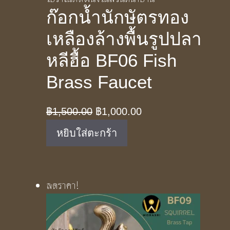
ก๊อกน้ำนักษัตรทอง
เหลืองล้างพื้นรูปปลา
หลีฮื้อ BF06 Fish
Brass Faucet
Original
Current
฿
1,500.00
฿
1,000.00
price
price
หยิบใส่ตะกร้า
was:
is:
฿1,500.00.
฿1,000.00.
ลดราคา!