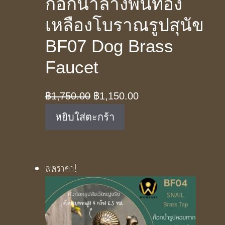
ก๊อกน้ำล้างพื้นทอง
เหลืองโบราณรูปสุนัข
BF07 Dog Brass
Faucet
Original
Current
฿
1,750.00
฿
1,150.00
price
price
หยิบใส่ตะกร้า
was:
is:
฿1,750.00.
฿1,150.00.
ลดราคา!