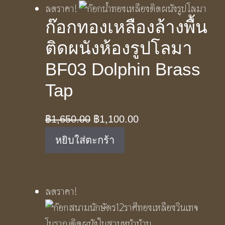
ลดราคา!
ก๊อกทองเหลืองล้างพื้น
ติดผนังห้องรูปโลมา
BF03 Dolphin Brass
Tap
Original
Current
฿
1,650.00
฿
1,100.00
price
price
หยิบใส่ตะกร้า
was:
is:
฿1,650.00.
฿1,100.00.
ลดราคา!