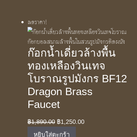
฿1,890.00.
฿1,250.00.
ลดราคา!
ก๊อกน้ำเดี่ยวล้างพื้น
ทองเหลืองวินเทจ
โบราณรูปมังกร BF12
Dragon Brass
Faucet
Original
Current
฿
1,890.00
฿
1,250.00
price
price
หยิบใส่ตะกร้า