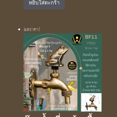
หยิบใส่ตะกร้า
was:
is:
฿1,890.00.
฿1,250.00.
ลดราคา!