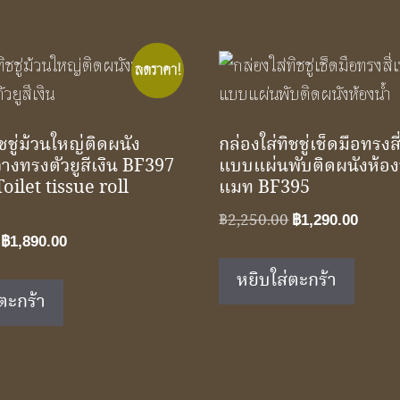
ลดราคา!
ิชชู่ม้วนใหญ่ติดผนัง
กล่องใส่ทิชชู่เช็ดมือทรงสี
วางทรงตัวยูสีเงิน BF397
แบบแผ่นพับติดผนังห้อง
ilet tissue roll
แมท BF395
Original
Curre
฿
2,250.00
฿
1,290.00
Original
Current
price
price
฿
1,890.00
price
price
was:
is:
หยิบใส่ตะกร้า
was:
is:
฿2,250.00.
฿1,29
ตะกร้า
฿2,850.00.
฿1,890.00.