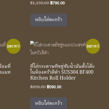
Original
Current
฿
1,190.00
฿
790.00
price
price
was:
is:
หยิบใส่ตะกร้า
฿1,190.00.
฿790.00.
ลดราคา!
ลดราคา!
้อมที่
ที่ใส่กระดาษทิชชู่ซับน้ำมันตั้งโต๊ะ
องแมท
ในห้องครัวสีดำ SUS304 BF400
Kitchen Roll Holder
nt
Original
Current
฿
890.00
฿
590.00
price
price
was:
is:
หยิบใส่ตะกร้า
0.00.
฿890.00.
฿590.00.