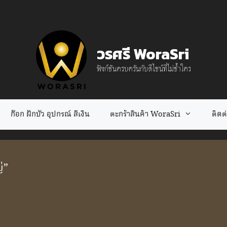
วรศรี WoraSri
ฟังก์ชันครบครันกับดีไซน์ที่ไม่ซ้ำใคร
ก๊อก ฝักบัว อุปกรณ์ สีเงิน
ตะกร้าสินค้า WoraSri
ติดต่อ
่”