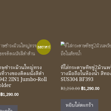
ลดราคา!
ะดาษชำระม้วนใหญ่ทรง
ที่ใส่กระดาษทิชชู่2ม้วนพร
ที่วางของติดผนังสีดำ
วางมือถือในห้องน้ำ สีท
942 2IN1 Jumbo-Roll
SUS304 BF393
older
Original
Curre
฿
2,250.00
฿
1,290.00
Original
Current
price
price
฿
1,290.00
price
price
was:
is:
หยิบใส่ตะกร้า
was:
is:
฿2,250.00.
฿1,29