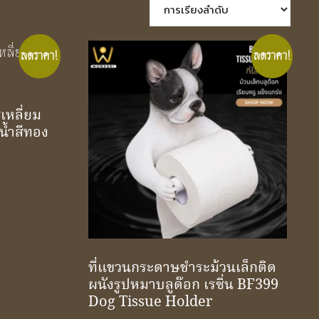
ลดราคา!
ลดราคา!
่เหลี่ยม
น้ำสีทอง
nt
0.00.
ที่แขวนกระดาษชำระม้วนเล็กติด
ผนังรูปหมาบลูด๊อก เรซิ่น BF399
Dog Tissue Holder