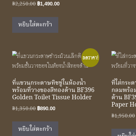
Original
Current
฿
2,250.00
฿
1,490.00
price
price
was:
is:
หยิบใส่ตะกร้า
฿2,250.00.
฿1,490.00.
ลดราคา!
ที่แขวนกระดาษทิชชู่ในห้องน้ำ
ที่ใส่กร
พร้อมที่วางของสีทองด้าน BF396
กลมพร้อม
Golden Toilet Tissue Holder
ด้าน BF3
Paper H
Original
Current
฿
1,350.00
฿
890.00
฿
1,950.00
price
price
was:
is:
หยิบใส่ตะกร้า
฿1,350.00.
฿890.00.