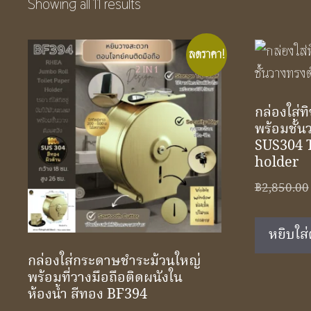
Showing all 11 results
ลดราคา!
กล่องใส่ท
พร้อมชั้น
SUS304 To
holder
฿
2,850.00
หยิบใส่
กล่องใส่กระดาษชําระม้วนใหญ่
พร้อมที่วางมือถือติดผนังใน
ห้องน้ำ สีทอง BF394