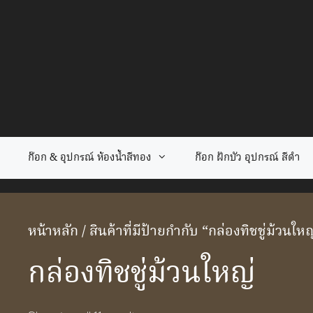
Skip
to
content
ก๊อก & อุปกรณ์ ห้องน้ำสีทอง
ก๊อก ฝักบัว อุปกรณ์ สีดำ
หน้าหลัก
/ สินค้าที่มีป้ายกำกับ “กล่องทิชชู่ม้วนใหญ
กล่องทิชชู่ม้วนใหญ่