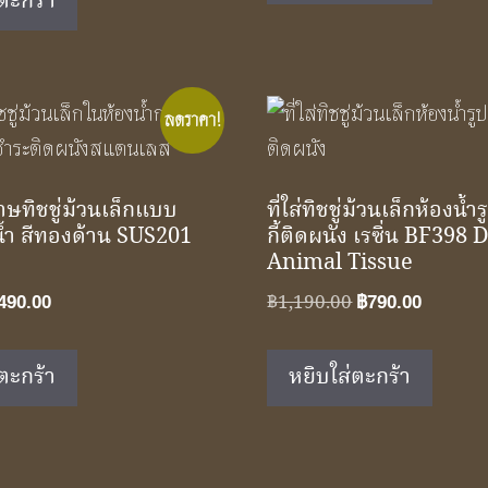
ตะกร้า
฿1,950.00.
฿1,290.00.
ลดราคา!
ดาษทิชชู่ม้วนเล็กแบบ
ที่ใส่ทิชชู่ม้วนเล็กห้องน้
้ำ สีทองด้าน SUS201
กี้ติดผนัง เรซิ่น BF398 
Animal Tissue
riginal
Current
Original
Curren
฿
1,190.00
490.00
฿
790.00
rice
price
price
price
as:
is:
was:
is:
ตะกร้า
หยิบใส่ตะกร้า
750.00.
฿490.00.
฿1,190.00.
฿790.00