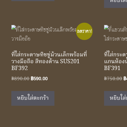
หยิบใส่
ลดราคา!
ที่ใส่กระดาษทิชชู่ม้วนเล็กพร้อมที่
ที่ใส่กระ
วางมือถือ สีทองด้าน SUS201
แกนห้องน
BF392
BF391
Original
Current
O
฿
890.00
฿
750.00
฿
590.00
฿
price
price
p
was:
is:
w
หยิบใส่ตะกร้า
หยิบใส่
฿890.00.
฿590.00.
฿