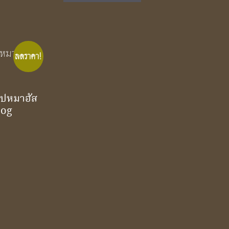
ลดราคา!
ำรูปหมาฮัส
Dog
t
.