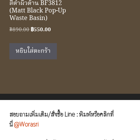
สีดำผิวด้าน BF3812
(Matt Black Pop-Up
Waste Basin)
Original
Current
฿
890.00
฿
550.00
price
price
was:
is:
หยิบใส่ตะกร้า
฿890.00.
฿550.00.
สอบถามเพิ่มเติม/สั่งซื้อ Line : พิมพ์หรือคลิกที่
นี่
@Worasri