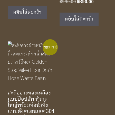
Original
Current
price
price
฿
990.00
฿
590.00
price
price
was:
is:
หยิบใส่ตะกร้า
was:
is:
฿990.00.
฿590.00.
หยิบใส่ตะกร้า
฿990.00.
฿590.00.
ลดราคา!
สะดืออ่างทองเหลือง
แบบป๊อปอัพ หัวกด
ใหญ่พร้อมท่อน้ำทิ้ง
แบบตั้งสแตนเลส 304