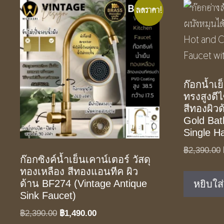
ลดราคา!
ก๊อกน้ำเย
ทรงสูงดี
สีทองผิว
Gold Ba
Single H
฿
2,390.00
ก๊อกซิงค์น้ำเย็นเคาน์เตอร์ วัสดุ
ทองเหลือง สีทองแอนทีค ผิว
ด้าน BF274 (Vintage Antique
หยิบใส
Sink Faucet)
Original
Current
฿
2,390.00
฿
1,490.00