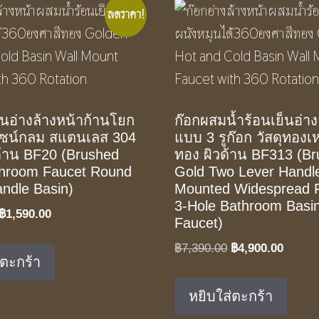
ลดราคา!
็นอ่างล้างหน้าก้านโยก
ก๊อกผสมน้ำร้อนเย็นอ่าง
ไซน์กลม สแตนเลส 304
แบบ 3 รูก๊อก วัสดุทองเห
ด้าน BF20 (Brushed
ทอง ผิวด้าน BF313 (B
throom Faucet Round
Gold Two Lever Handl
andle Basin)
Mounted Widespread F
3-Hole Bathroom Basi
Original
Current
฿
1,590.00
Faucet)
price
price
Original
Curren
฿
7,390.00
฿
4,900.00
was:
is:
่ตะกร้า
price
price
฿2,390.00.
฿1,590.00.
was:
is:
หยิบใส่ตะกร้า
฿7,390.00.
฿4,900