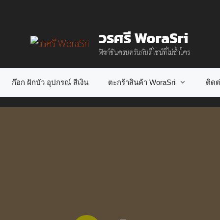
วรศรี WoraSri
ฟังก์ชันครบครันกับดีไซน์ที่ไม่ซ้ำใคร
ก๊อก ฝักบัว อุปกรณ์ สีเงิน
ตะกร้าสินค้า WoraSri
ติดต่