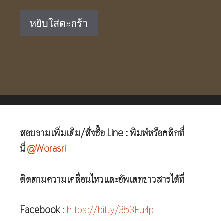
price
price
was:
is:
หยิบใส่ตะกร้า
฿2,390.00.
฿1,490.00.
สอบถามเพิ่มเติม/สั่งซื้อ Line : พิมพ์หรือคลิกที่
นี่
@Worasri
ติดตามความเคลื่อนไหวและอัพเดทข่าวสารได้ที่
Facebook
:
https://bit.ly/353Eu4p