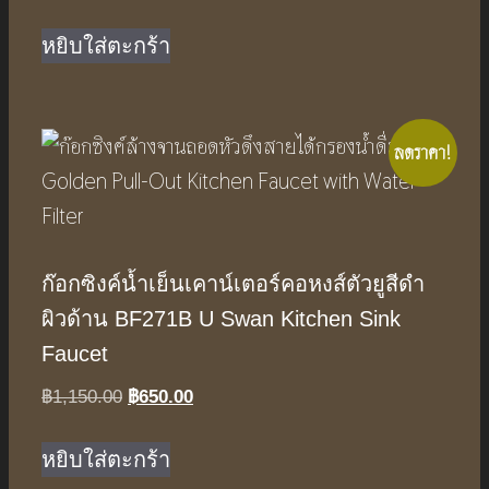
price
price
was:
is:
หยิบใส่ตะกร้า
฿2,390.00.
฿1,490.00.
ลดราคา!
ก๊อกซิงค์น้ำเย็นเคาน์เตอร์คอหงส์ตัวยูสีดำ
ผิวด้าน BF271B U Swan Kitchen Sink
Faucet
Original
Current
฿
1,150.00
฿
650.00
price
price
was:
is:
หยิบใส่ตะกร้า
฿1,150.00.
฿650.00.