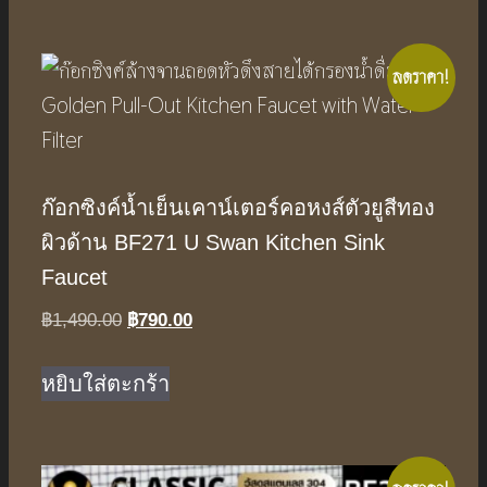
ลดราคา!
ก๊อกซิงค์น้ำเย็นเคาน์เตอร์คอหงส์ตัวยูสีทอง
ผิวด้าน BF271 U Swan Kitchen Sink
Faucet
Original
Current
฿
1,490.00
฿
790.00
price
price
was:
is:
หยิบใส่ตะกร้า
฿1,490.00.
฿790.00.