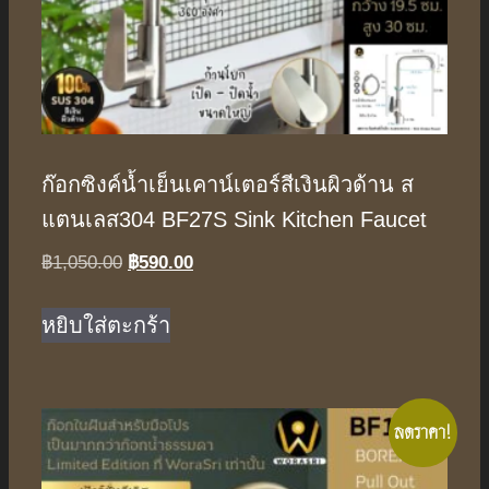
ก๊อกซิงค์น้ำเย็นเคาน์เตอร์สีเงินผิวด้าน ส
แตนเลส304 BF27S Sink Kitchen Faucet
Original
Current
฿
1,050.00
฿
590.00
price
price
was:
is:
หยิบใส่ตะกร้า
฿1,050.00.
฿590.00.
ลดราคา!