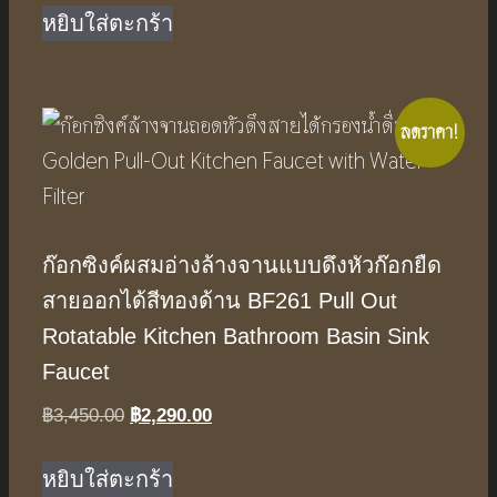
was:
is:
หยิบใส่ตะกร้า
฿3,090.00.
฿2,050.00.
ลดราคา!
ก๊อกซิงค์ผสมอ่างล้างจานแบบดึงหัวก๊อกยืด
สายออกได้สีทองด้าน BF261 Pull Out
Rotatable Kitchen Bathroom Basin Sink
Faucet
Original
Current
฿
3,450.00
฿
2,290.00
price
price
was:
is:
หยิบใส่ตะกร้า