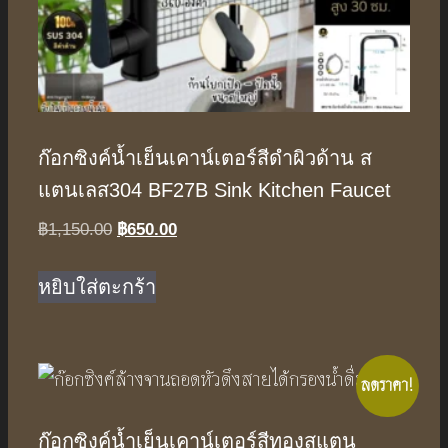
ก๊อกซิงค์น้ำเย็นเคาน์เตอร์สีดำผิวด้าน ส
แตนเลส304 BF27B Sink Kitchen Faucet
Original
Current
฿
1,150.00
฿
650.00
price
price
was:
is:
หยิบใส่ตะกร้า
฿1,150.00.
฿650.00.
ลดราคา!
ก๊อกซิงค์น้ำเย็นเคาน์เตอร์สีทองสแตน