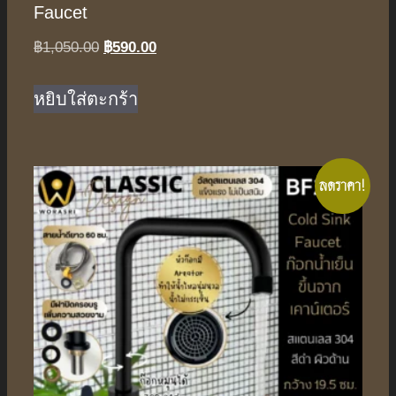
Faucet
Original
Current
฿
1,050.00
฿
590.00
price
price
was:
is:
หยิบใส่ตะกร้า
฿1,050.00.
฿590.00.
ลดราคา!