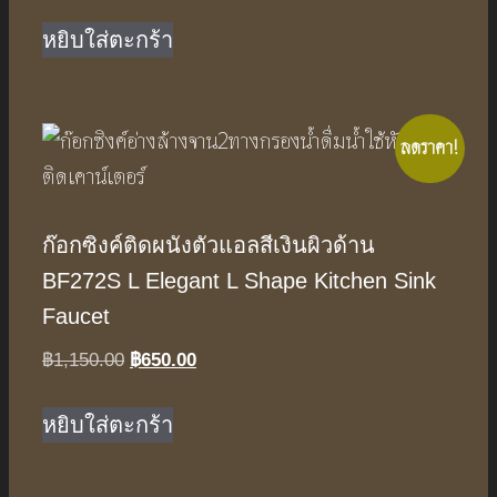
price
price
was:
is:
หยิบใส่ตะกร้า
฿1,790.00.
฿1,090.00.
ลดราคา!
ก๊อกซิงค์ติดผนังตัวแอลสีเงินผิวด้าน
BF272S L Elegant L Shape Kitchen Sink
Faucet
Original
Current
฿
1,150.00
฿
650.00
price
price
was:
is:
หยิบใส่ตะกร้า
฿1,150.00.
฿650.00.