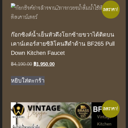
ลดราคา!
ก๊อกซิงค์น้ำเย็นหัวดึงโยกซ้ายขวาได้ติดบน
เคาน์เตอร์สายซิลิโคนสีดำด้าน BF265 Pull
Down Kitchen Faucet
Original
Current
฿
4,190.00
฿
1,950.00
price
price
was:
is:
หยิบใส่ตะกร้า
฿4,190.00.
฿1,950.00.
ลดราคา!