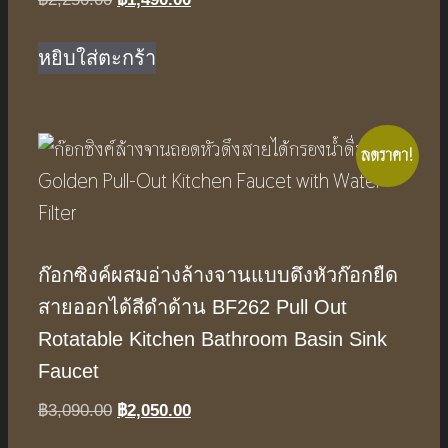
price
price
was:
is:
หยิบใส่ตะกร้า
฿2,250.00.
฿1,490.00.
ลดราคา!
ก๊อกซิงค์ผสมอ่างล้างจานแบบดึงหัวก๊อกยืด
สายออกได้สีดำด้าน BF262 Pull Out
Rotatable Kitchen Bathroom Basin Sink
Faucet
Original
Current
฿
3,090.00
฿
2,050.00
price
price