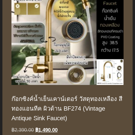
ก๊อกซิงค์น้ำเย็นเคาน์เตอร์ วัสดุทองเหลือง สี
ทองแอนทีค ผิวด้าน BF274 (Vintage
Antique Sink Faucet)
Original
Current
฿
2,390.00
฿
1,490.00