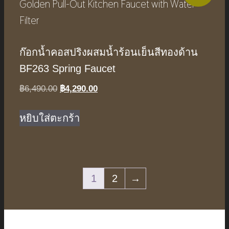
ก๊อกน้ำคอสปริงผสมน้ำร้อนเย็นสีทองด้าน
BF263 Spring Faucet
Original
Current
฿
6,490.00
฿
4,290.00
price
price
was:
is:
หยิบใส่ตะกร้า
฿6,490.00.
฿4,290.00.
1
2
→