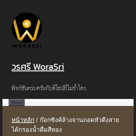
Skip
to
content
วรศรี WoraSri
ฟังก์ชันครบครันกับดีไซน์ที่ไม่ซ้ำใคร
Menu
หน้าหลัก
/ ก๊อกซิงค์ล้างจานถอดหัวดึงสาย
ได้กรองน้ำดื่มสีทอง