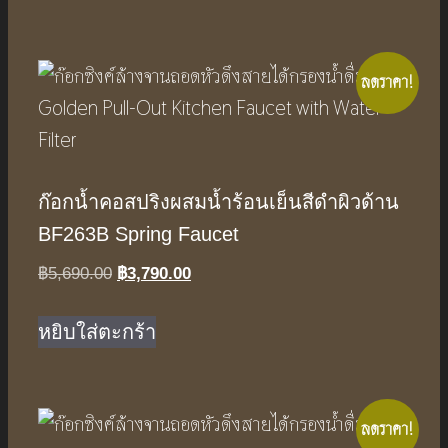
฿3,450.00.
฿2,290.00.
ลดราคา!
ก๊อกน้ำคอสปริงผสมน้ำร้อนเย็นสีดำผิวด้าน
BF263B Spring Faucet
Original
Current
฿
5,690.00
฿
3,790.00
price
price
was:
is:
หยิบใส่ตะกร้า
฿5,690.00.
฿3,790.00.
ลดราคา!