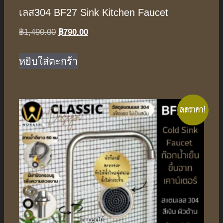
เลส304 BF27 Sink Kitchen Faucet
Original
Current
฿
1,490.00
฿
790.00
price
price
was:
is:
หยิบใส่ตะกร้า
฿1,490.00.
฿790.00.
ลดราคา!