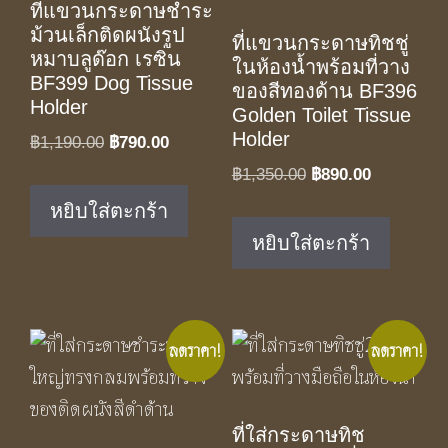
ที่แขวนกระดาษชำระ
ม้วนเล็กติดผนังรูป
ที่แขวนกระดาษทิชชู่
หมาบลูด๊อก เรซิ่น
ในห้องน้ำพร้อมที่วาง
BF399 Dog Tissue
ของสีทองด้าน BF396
Holder
Golden Toilet Tissue
Holder
Original
Current
฿
1,190.00
฿
790.00
price
price
Original
Current
฿
1,350.00
฿
890.00
was:
is:
price
price
หยิบใส่ตะกร้า
฿1,190.00.
฿790.00.
was:
is:
หยิบใส่ตะกร้า
฿1,350.00.
฿890.00.
ลดราคา!
ลดราคา!
ที่ใส่กระดาษทิช