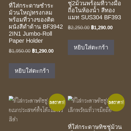
ชู่2ม้วนพร้อมที่วางมือ
ที่ใส่กระดาษชำระ
ถือในห้องน้ำ สีทอง
ม้วนใหญ่ทรงกลม
แมท SUS304 BF393
พร้อมที่วางของติด
ผนังสีดำด้าน BF3942
Original
Current
฿
2,250.00
฿
1,290.00
2IN1 Jumbo-Roll
price
price
Paper Holder
was:
is:
หยิบใส่ตะกร้า
Original
Current
฿
1,950.00
฿
1,290.00
฿2,250.00.
฿1,290.0
price
price
was:
is:
หยิบใส่ตะกร้า
฿1,950.00.
฿1,290.00.
ลดราคา!
ลดราคา!
ที่ใส่กระดาษทิชชู่ม้วน