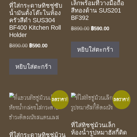
เล็กพร้อมที่วางมือถือ
ที่ใส่กระดาษทิชชู่ซับ
สีทองด้าน SUS201
น้ำมันตั้งโต๊ะในห้อง
BF392
ครัวสีดำ SUS304
BF400 Kitchen Roll
Original
Current
฿
890.00
฿
590.00
Holder
price
price
was:
is:
Original
Current
฿
890.00
฿
590.00
หยิบใส่ตะกร้า
฿890.00.
฿590.00.
price
price
was:
is:
หยิบใส่ตะกร้า
฿890.00.
฿590.00.
ลดราคา!
ลดราคา!
ที่ใส่ทิชชู่ม้วนเล็ก
ห้องน้ำรูปหมาฮัสกี้ติด
ที่ใส่กระดาษทิชชู่ม้วน