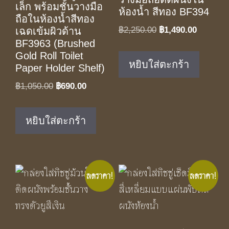
เล็ก พร้อมชั้นวางมือ
ห้องน้ำ สีทอง BF394
ถือในห้องน้ำสีทอง
Original
Current
฿
2,250.00
฿
1,490.00
เฉดเข้มผิวด้าน
BF3963 (Brushed
price
price
Gold Roll Toilet
was:
is:
หยิบใส่ตะกร้า
Paper Holder Shelf)
฿2,250.00.
฿1,490.0
Original
Current
฿
1,050.00
฿
690.00
price
price
was:
is:
หยิบใส่ตะกร้า
฿1,050.00.
฿690.00.
ลดราคา!
ลดราคา!