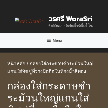
Skip
to
วรศรี WoraSri
content
ฟังก์ชันครบครันกับดีไซน์ที่ไม่ซ้ำใคร
Menu
หน้าหลัก
/ กล่องใส่กระดาษชําระม้วนใหญ่
แกนใส่ทิชชู่ที่วางมือถือในห้องน้ำสีทอง
กล่องใส่กระดาษชํา
ระม้วนใหญ่แกนใส่