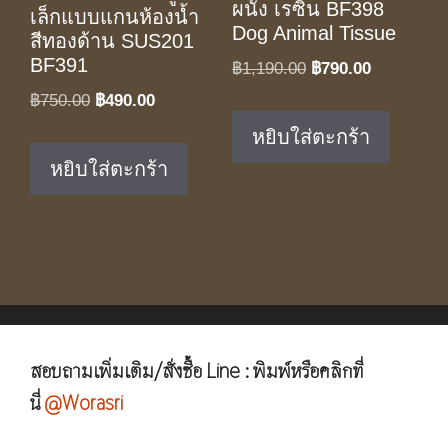
ผนัง เรซิ่น BF398
เล็กแบบแกนห้องน้ำ
Dog Animal Tissue
สีทองด้าน SUS201
BF391
Original
Current
฿
1,190.00
฿
790.00
price
price
Original
Current
฿
750.00
฿
490.00
was:
is:
price
price
หยิบใส่ตะกร้า
฿1,190.00.
฿790.00.
was:
is:
หยิบใส่ตะกร้า
฿750.00.
฿490.00.
สอบถามเพิ่มเติม/สั่งซื้อ Line : พิมพ์หรือคลิกที่
นี่
@Worasri