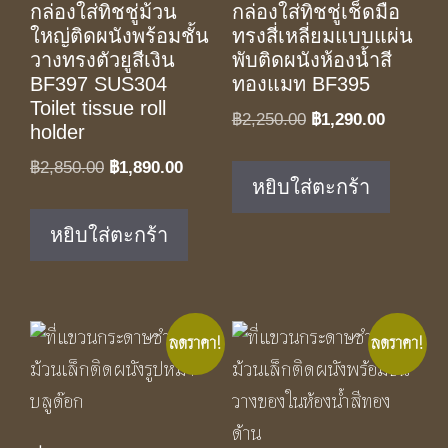
กล่องใส่ทิชชู่ม้วน
กล่องใส่ทิชชู่เช็ดมือ
ใหญ่ติดผนังพร้อมชั้น
ทรงสี่เหลี่ยมแบบแผ่น
วางทรงตัวยูสีเงิน
พับติดผนังห้องน้ำสี
BF397 SUS304
ทองแมท BF395
Toilet tissue roll
Original
Current
฿
2,250.00
฿
1,290.00
holder
price
price
Original
Current
฿
2,850.00
฿
1,890.00
was:
is:
หยิบใส่ตะกร้า
price
price
฿2,250.00.
฿1,290.0
was:
is:
หยิบใส่ตะกร้า
฿2,850.00.
฿1,890.00.
ลดราคา!
ลดราคา!