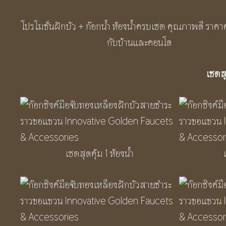
โปรโมชั่นฝักบัว + ก๊อกน้ำ ห้องน้ำครบเซต คุณภาพดี ราคา
กับบ้านและคอนโด
เซตสุ
เซตสุดคุ้ม 1 ห้องน้ำ