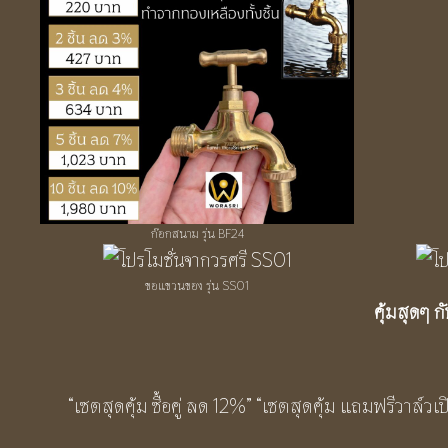
ก๊อกสนาม รุ่น BF24
ขอแขวนของ รุ่น SS01
คุ้มสุดๆ ก
“เซตสุดคุ้ม ซื้อคู่ ลด 12%” “เซตสุดคุ้ม แถมฟรีวาล์วเป