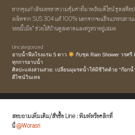
หากคุณกำลังมองหาความคุ้มค่าที่มาพร้อมดีไซน์ ชุดสต็อป
ผลิตจาก SUS 304 แท้ 100% นอกจากจะแข็งแรงทนทานแล้ว
รอยนิ้วมือ” ช่วยให้บ้านดูสะอาดและหรูหราอยู่เสมอ
Categories
Uncategorized
อาบน้ำฟีลโรงแรม 5 ดาว
กับชุด Rain Shower วรศรี ดี
ทุกการอาบน้ำ
ศิลปะแห่งสวนสวย: เปลี่ยนมุมรดน้ำให้มีชีวิตด้วย “ก๊อกน้
ดีไซน์วินเทจ
สอบถามเพิ่มเติม/สั่งซื้อ Line : พิมพ์หรือคลิกที่
นี่
@Worasri