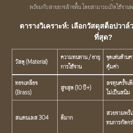
พร้อมกับสายยางล้างพื้น โดยสามารถเปิดใช้งานพ
ตารางวิเคราะห์: เลือกวัสดุสต็อปวาล์
ที่สุด?
ความทนทาน / อายุ
จุดเด่นด้าน
วัสดุ (
Material)
การใช้งาน
คุ้มค่า
ทองเหลือง
ลงทุนครั้งเด
สูงสุด (
10
ปี+)
(
Brass)
ไม่เป็นสนิม
สวยงามพรีเ
สแตนเลส
304
ดีมาก
ทนการกัดกร