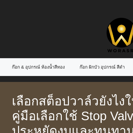
Skip
to
content
ก๊อก & อุปกรณ์ ห้องน้ำสีทอง
ก๊อก ฝักบัว อุปกรณ์ สีดำ
เลือกสต็อปวาล์วยังไงให
คู่มือเลือกใช้ Stop Valv
ประหยัดงบและทนทาน