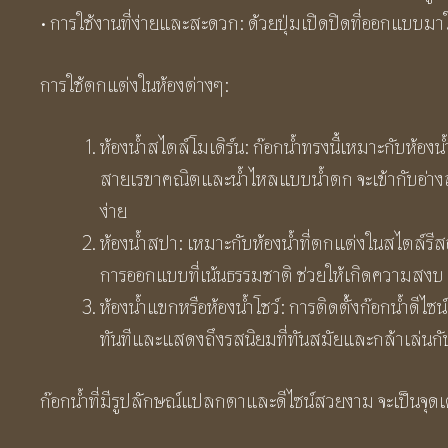
• การใช้งานที่ง่ายและสะดวก: ด้วยปุ่มเปิดปิดที่ออกแบบมาใ
การใช้ตกแต่งในห้องต่างๆ:
ห้องน้ำสไตล์โมเดิร์น: ก๊อกน้ำทรงนี้เหมาะกับห้องน
สายเรขาคณิตและน้ำไหลแบบน้ำตก จะเข้ากับอ่างล้าง
ง่าย
ห้องน้ำสปา: เหมาะกับห้องน้ำที่ตกแต่งในสไตล์รี
การออกแบบที่เน้นธรรมชาติ ช่วยให้เกิดความสงบ
ห้องน้ำแขกหรือห้องน้ำโชว์: การติดตั้งก๊อกน้ำดีไ
ทันทีและแสดงถึงรสนิยมที่ทันสมัยและกล้าเล่นกับ
ก๊อกน้ำที่มีรูปลักษณ์แปลกตาและดีไซน์สวยงาม จะเป็นจุดเ