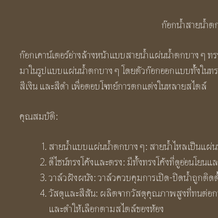
ก๊อกน้ำสายน้ำตก
ก๊อกเคาน์เตอร์อ่างล้างหน้าแบบสายน้ำแผ่นน้ำตกบาง ๆ ทร
มาในรูปแบบแผ่นน้ำตกบาง ๆ โดยตัวก๊อกออกแบบทั้งในทรงโ
สีเงิน และสีดำ เพื่อตอบโจทย์การตกแต่งในหลายสไตล์
คุณสมบัติ:
สายน้ำแบบแผ่นน้ำตกบาง ๆ: สายน้ำไหลเป็นแผ่นบ
ดีไซน์ทรงโค้งและตรง: มีทั้งทรงโค้งที่ดูอ่อนโยน
วาล์วฝังผนัง: วาล์วควบคุมการเปิด-ปิดน้ำถูกติดตั
วัสดุและสีสัน: ผลิตจากวัสดุคุณภาพสูงที่ทนต่อ
และดำให้เลือกตามสไตล์ของห้อง