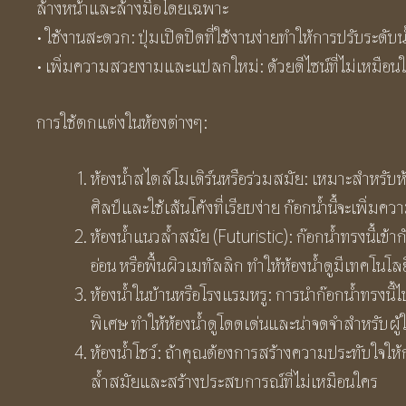
ล้างหน้าและล้างมือโดยเฉพาะ
• ใช้งานสะดวก: ปุ่มเปิดปิดที่ใช้งานง่ายทำให้การปรับระดั
• เพิ่มความสวยงามและแปลกใหม่: ด้วยดีไซน์ที่ไม่เหมือนใค
การใช้ตกแต่งในห้องต่างๆ:
ห้องน้ำสไตล์โมเดิร์นหรือร่วมสมัย: เหมาะสำหรับห
ศิลป์และใช้เส้นโค้งที่เรียบง่าย ก๊อกน้ำนี้จะเพิ
ห้องน้ำแนวล้ำสมัย (Futuristic): ก๊อกน้ำทรงนี้เข้า
อ่อน หรือพื้นผิวเมทัลลิก ทำให้ห้องน้ำดูมีเทคโน
ห้องน้ำในบ้านหรือโรงแรมหรู: การนำก๊อกน้ำทรงนี้ไป
พิเศษ ทำให้ห้องน้ำดูโดดเด่นและน่าจดจำสำหรับผู้
ห้องน้ำโชว์: ถ้าคุณต้องการสร้างความประทับใจให้กับผ
ล้ำสมัยและสร้างประสบการณ์ที่ไม่เหมือนใคร