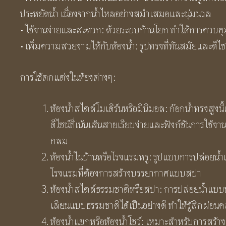
ประหยัดน้ำ เนื่องจากน้ำไหลอย่างสม่ำเสมอและนุ่มนวล
• ใช้งานง่ายและสะดวก: ด้วยระบบก้านโยก ทำให้การควบคุม
• เพิ่มความสวยงามให้กับห้องน้ำ: รูปทรงที่ทันสมัยและดี
การใช้ตกแต่งในห้องต่างๆ:
ห้องน้ำสไตล์โมเดิร์นหรือมินิมอล: ก๊อกน้ำทรงสูงนี
ดีไซน์ที่เน้นเส้นสายเรียบง่ายและฟังก์ชันการใช้
กลม
ห้องน้ำในบ้านหรือโรงแรมหรู: รูปแบบการปล่อยน
โรงแรมที่ต้องการสร้างบรรยากาศแบบสปา
ห้องน้ำสไตล์ธรรมชาติหรือสปา: การปล่อยน้ำแบบน้ำต
เลียนแบบธรรมชาติได้เป็นอย่างดี ทำให้รู้สึกผ่อนคล
ห้องน้ำแขกหรือห้องน้ำโชว์: เหมาะสำหรับการสร้า