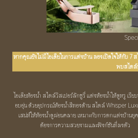
Speci
หากคุณยังไม่มีไอเดียในการแต่งบ้าน ลองเปิดใจให้กับ 7 ส
พบสไตล์ท
ไอเดียห้องน้ำ สไตล์วิสเปอร์ลักชูรี่ แต่งห้องน้ำให้ดูหรู เรีย
อบอุ่น ด้วยอุปกรณ์ห้องน้ำสีทองด้าน สไตล์ Whisper Luxu
เสน่ห์ให้ห้องน้ำดูผ่อนคลาย เหมาะกับการตกแต่งบ้านยุคใ
ต้องการความสวยงามและฟังก์ชันที่ลงตัว