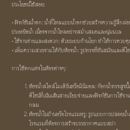
ประโยชน์ใช้สอย:
• ฟังก์ชันน้ำตก: น้ำที่ไหลแบบน้ำตกช่วยสร้างความรู้สึกผ่อ
ประหยัดน้ำ เนื่องจากน้ำไหลอย่างสม่ำเสมอและนุ่มนวล
• ใช้งานง่ายและสะดวก: ด้วยระบบก้านโยก ทำให้การควบคุม
• เพิ่มความสวยงามให้กับห้องน้ำ: รูปทรงที่ทันสมัยและดี
การใช้ตกแต่งในห้องต่างๆ:
ห้องน้ำสไตล์โมเดิร์นหรือมินิมอล: ก๊อกน้ำทรงสูงนี
ดีไซน์ที่เน้นเส้นสายเรียบง่ายและฟังก์ชันการใช้
กลม
ห้องน้ำในบ้านหรือโรงแรมหรู: รูปแบบการปล่อยน
โรงแรมที่ต้องการสร้างบรรยากาศแบบสปา