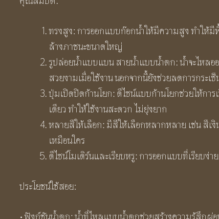
คุณสมบัติ:
ทรงสูง: การออกแบบก๊อกน้ำให้มีความสูง ทำให้มีพื
ล้างภาชนะขนาดใหญ่
รูปล่อยน้ำแบบแบน สายน้ำแบบน้ำตก: น้ำจะไหลออ
สวยงามเมื่อใช้งาน นอกจากนี้ยังช่วยลดการกระเซ็
ปุ่มเปิดปิดก้านโยก: ดีไซน์แบบก้านโยกช่วยให้กา
เดียว ทำให้ใช้งานสะดวก ไม่ยุ่งยาก
หลายสีให้เลือก: มีสีให้เลือกหลากหลาย เช่น สีเงิ
เหมือนใคร
ดีไซน์โมเดิร์นและเรียบหรู: การออกแบบที่เรียบง
ประโยชน์ใช้สอย:
• ฟังก์ชันน้ำตก: น้ำที่ไหลแบบน้ำตกช่วยสร้างความรู้สึกผ่อ