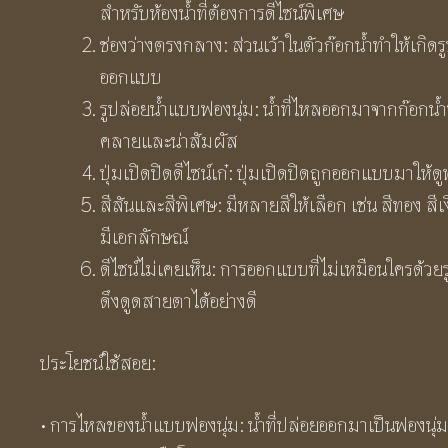
สำหรับห้องน้ำที่ต้องการดีไซน์พิเศษ
ช่องว่างตรงกลาง: ส่วนเว้าในตัวก๊อกน้ำทำให้เกิ
ออกแบบ
รูปล่อยน้ำแบบฟองนุ่ม: น้ำที่ไหลออกมาจากก๊อกน้ำน
คลายและน่าสัมผัส
ปุ่มเปิดปิดดีไซน์เก๋: ปุ่มเปิดปิดถูกออกแบบมาให้
สีสันและสีพิเศษ: มีหลายสีให้เลือก เช่น สีทอง ส
มีเอกลักษณ์
ดีไซน์ไม่เคยเห็น: การออกแบบที่ไม่เหมือนใครด้ว
ดึงดูดสายตาได้อย่างดี
ประโยชน์ใช้สอย:
• การไหลของน้ำแบบฟองนุ่ม: น้ำที่ปล่อยออกมาเป็นฟองนุ่