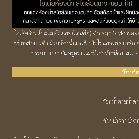
ไอเดียห้องน้ำ สไตล์วินเทจ (แอนทีค) Vintage Style ผ
นทีคอย่างลงตัว ด้วยก๊อกน้ำและฝักบัวโทนทองคลาสสิก ช
บรรยากาศอบอุ่น หรูหรา และมีเสน่ห์เหนือกาลเวล
ก๊อกอ่า
ก๊อกน้ำสายน้ำตก
ก๊อกน้ำสายน้ำตก