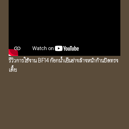
รีวิวการใช้งาน BF14 ก๊อกน้ำเย็นอ่างล้างหน้าก้านปัดทรง
เตี้ย