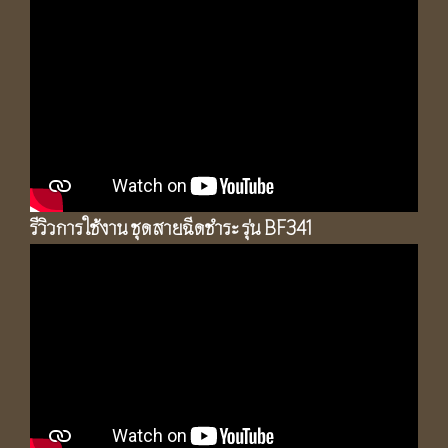
รีวิวการใช้งาน ชุดสายฉีดชำระ รุ่น BF341