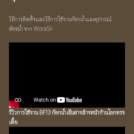
วิธีการติดตั้งและวิธีการใช้งานก๊อกน้ำและอุปกรณ์
ห้องน้ำ จาก WoraSri
รีวิวการใช้งาน BF13 ก๊อกน้ำเย็นอ่างล้างหน้าก้านโยกทรง
เตี้ย