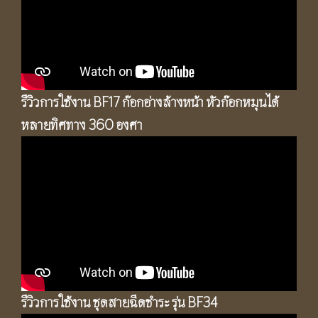
รีวิวการใช้งาน BF17 ก๊อกอ่างล้างหน้า หัวก๊อกหมุนได้
หลายทิศทาง 360 องศา
รีวิวการใช้งาน ชุดสายฉีดชำระ รุ่น BF34