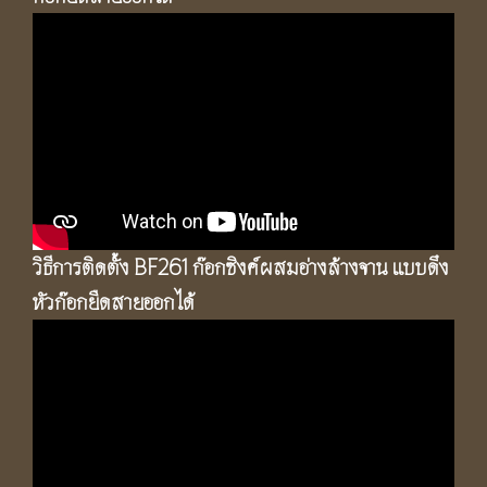
วิธีการติดตั้ง BF261 ก๊อกซิงค์ผสมอ่างล้างจาน แบบดึง
หัวก๊อกยืดสายออกได้