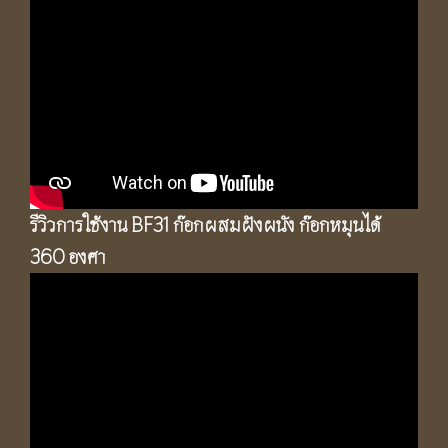
รีวิวการใช้งาน BF31 ก๊อกผสมฝังผนัง ก๊อกหมุนได้
360 องศา