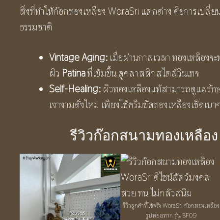
สิ่งที่ทำให้ก๊อกทองเหลือง WoraSri แตกต่าง คือการเปล
ธรรมชาติ
Vintage Aging:
เมื่อผ่านกาลเวลา ทองเหลืองจะท
ผิว
Patina
ที่เข้มขึ้น ดูคลาสสิกสไตล์วินเทจ
Self-Healing:
ผิวทองเหลืองแท้สามารถดูแลรักษ
เงางามดั่งใหม่ เพียงใช้ครีมขัดทองเหลืองเช็ดเบา
รีวิวก๊อกสนามทองเหลือง
รีวิวลูกค้าที่ใช้จริง WoraSri ก๊อกทองเหลือง
รูปหอยทาก รุ่น BF09