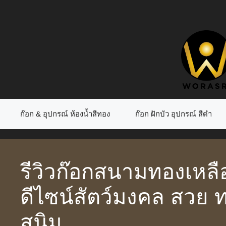
Skip
to
content
ก๊อก & อุปกรณ์ ห้องน้ำสีทอง
ก๊อก ฝักบัว อุปกรณ์ สีดำ
รีวิวก๊อกสนามทองเหลื
ดีไซน์สัตว์มงคล สวย ท
สนิม