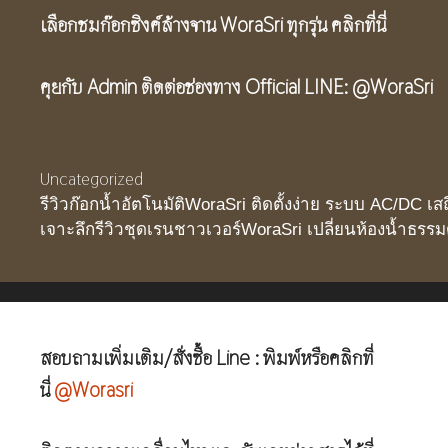
เลือกชมก๊อกซิงค์ล้างจาน WoraSri ทุกรุ่น คลิกที่นี่
คุยกับ Admin ติดต่อช่องทาง Official LINE:
@WoraSri
Categories
Uncategorized
รีวิวก๊อกน้ำอัตโนมัติWoraSri ติดตั้งง่าย ระบบ AC/DC เส
เจาะลึกรีวิวชุดเรนชาวเวอร์WoraSri เปลี่ยนห้องน้ำธรร
สอบถามเพิ่มเติม/สั่งซื้อ Line : พิมพ์หรือคลิกที่
นี่
@Worasri