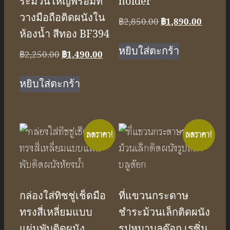
ระม้วนใหญ่พร้อมที่
holder
วางมือถือติดผนังใน
Original
Curren
฿
2,850.00
฿
1,890.00
ห้องน้ำ สีทอง BF394
price
price
was:
is:
หยิบใส่ตะกร้า
Original
Current
฿
2,250.00
฿
1,490.00
฿2,850.00.
฿1,890
price
price
was:
is:
หยิบใส่ตะกร้า
฿2,250.00.
฿1,490.00.
ลดราคา!
ลดราคา!
กล่องใส่ทิชชู่เช็ดมือ
ที่แขวนกระดาษ
ทรงสี่เหลี่ยมแบบ
ชำระม้วนเล็กติดผนัง
แผ่นพับติดผนัง
รูปหมาบลูด๊อก เรซิ่น