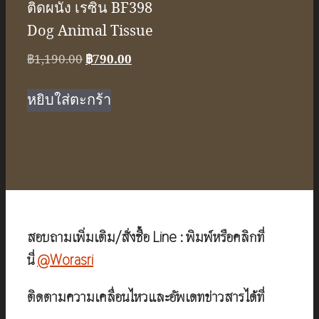
ติดผนัง เรซิ่น BF398
Dog Animal Tissue
Original
Current
฿
1,190.00
฿
790.00
price
price
was:
is:
หยิบใส่ตะกร้า
฿1,190.00.
฿790.00.
สอบถามเพิ่มเติม/สั่งซื้อ Line : พิมพ์หรือคลิกที่
นี่
@Worasri
ติดตามความเคลื่อนไหวและอัพเดทข่าวสารได้ที่