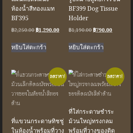
ห้องน้ำสีทองแมท
BF399 Dog Tissue
BF395
Holder
Original
Current
Original
Current
฿
2,250.00
฿
1,290.00
฿
1,190.00
฿
790.00
price
price
price
price
was:
is:
was:
is:
หยิบใส่ตะกร้า
หยิบใส่ตะกร้า
฿2,250.00.
฿1,290.00.
฿1,190.00.
฿790.00.
ลดราคา!
ลดราคา!
ที่ใส่กระดาษชำระ
ที่แขวนกระดาษทิชชู่
ม้วนใหญ่ทรงกลม
ในห้องน้ำพร้อมที่วาง
พร้อมที่วางของติด