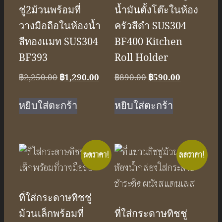
ชู่2ม้วนพร้อมที่
น้ำมันตั้งโต๊ะในห้อง
วางมือถือในห้องน้ำ
ครัวสีดำ SUS304
สีทองแมท SUS304
BF400 Kitchen
BF393
Roll Holder
Original
Current
Original
Current
฿
2,250.00
฿
1,290.00
฿
890.00
฿
590.00
price
price
price
price
was:
is:
was:
is:
หยิบใส่ตะกร้า
หยิบใส่ตะกร้า
฿2,250.00.
฿1,290.00.
฿890.00.
฿590.00.
ลดราคา!
ลดราคา!
ที่ใส่กระดาษทิชชู่
ม้วนเล็กพร้อมที่
ที่ใส่กระดาษทิชชู่