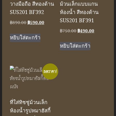
วางมือถือ สีทองด้าน
ม้วนเล็กแบบแกน
SUS201 BF392
ห้องน้ำ สีทองด้าน
SUS201 BF391
Original
Current
฿
890.00
฿
590.00
price
price
Original
Current
฿
750.00
฿
490.00
was:
is:
หยิบใส่ตะกร้า
price
price
฿890.00.
฿590.00.
was:
is:
หยิบใส่ตะกร้า
฿750.00.
฿490.00.
ลดราคา!
ที่ใส่ทิชชู่ม้วนเล็ก
ห้องน้ำรูปหมาฮัสกี้