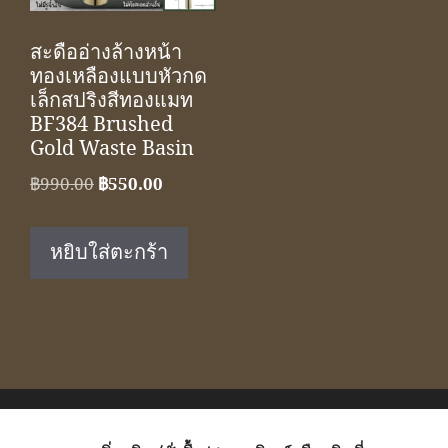
สะดืออ่างล้างหน้า
ทองเหลืองแบบหัวกด
เล็กสปริงสีทองแมท
BF384 Brushed
Gold Waste Basin
Original
Current
฿
990.00
฿
550.00
price
price
was:
is:
หยิบใส่ตะกร้า
฿990.00.
฿550.00.