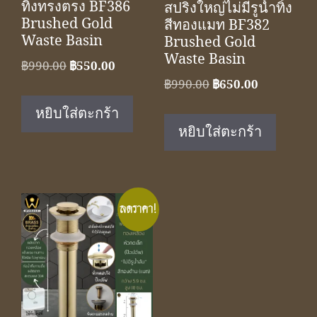
ทิ้งทรงตรง BF386
สปริงใหญ่ไม่มีรูน้ำทิ้ง
Brushed Gold
สีทองแมท BF382
Waste Basin
Brushed Gold
Waste Basin
Original
Current
฿
990.00
฿
550.00
Original
Current
price
price
฿
990.00
฿
650.00
price
price
was:
is:
หยิบใส่ตะกร้า
was:
is:
฿990.00.
฿550.00.
หยิบใส่ตะกร้า
฿990.00.
฿650.00.
ลดราคา!