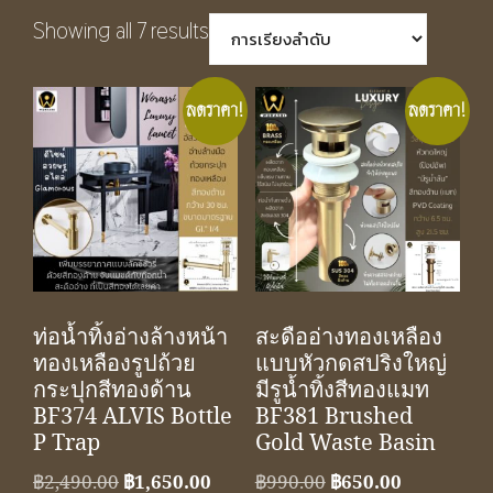
Showing all 7 results
ลดราคา!
ลดราคา!
ท่อน้ำทิ้งอ่างล้างหน้า
สะดืออ่างทองเหลือง
ทองเหลืองรูปถ้วย
แบบหัวกดสปริงใหญ่
กระปุกสีทองด้าน
มีรูน้ำทิ้งสีทองแมท
BF374 ALVIS Bottle
BF381 Brushed
P Trap
Gold Waste Basin
Original
Current
Original
Current
฿
2,490.00
฿
1,650.00
฿
990.00
฿
650.00