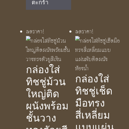
ตะกร้า
฿1,190.00.
฿790.00.
ลดราคา!
ลดราคา!
กล่องใส่
กล่องใส่
ทิชชู่ม้วน
ทิชชู่เช็ด
ใหญ่ติด
มือทรง
ผนังพร้อม
สี่เหลี่ยม
ชั้นวาง
แบบแผ่น