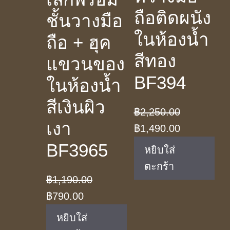
ถือติดผนัง
ชั้นวางมือ
ในห้องน้ำ
ถือ + ฮุค
สีทอง
แขวนของ
BF394
ในห้องน้ำ
สีเงินผิว
฿
2,250.00
เงา
Original
Current
฿
1,490.00
price
price
BF3965
หยิบใส่
was:
is:
ตะกร้า
฿2,250.00.
฿1,490.00.
฿
1,190.00
Original
Current
฿
790.00
price
price
หยิบใส่
was:
is: