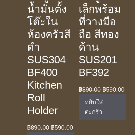
น้ำมันตั้ง
เล็กพร้อม
โต๊ะใน
ที่วางมือ
ห้องครัวสี
ถือ สีทอง
ดำ
ด้าน
SUS304
SUS201
BF400
BF392
Kitchen
Original
Cur
฿
890.00
฿
590.00
Roll
price
pric
หยิบใส่
Holder
was:
is:
ตะกร้า
฿890.00.
฿59
Original
Current
฿
890.00
฿
590.00