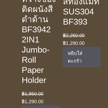
สีทองแมท
ติดผนังสี
SUS304
ดำด้าน
BF393
BF3942
฿
2,250.00
2IN1
Original
Current
฿
1,290.00
Jumbo-
price
price
หยิบใส่
Roll
was:
is:
ตะกร้า
฿2,250.00.
฿1,290.00.
Paper
Holder
฿
1,950.00
Original
Current
฿
1,290.00