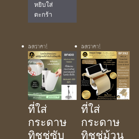
price
price
หยิบใส่
was:
is:
ตะกร้า
฿1,950.00.
฿1,290.00.
ลดราคา!
ลดราคา!
ที่ใส่
ที่ใส่
กระดาษ
กระดาษ
ทิชชู่ซับ
ทิชชู่ม้วน