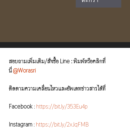
฿1,190.00.
฿790.00.
สอบถามเพิ่มเติม/สั่งซื้อ Line : พิมพ์หรือคลิกที่
นี่
@Worasri
ติดตามความเคลื่อนไหวและอัพเดทข่าวสารได้ที่
Facebook
:
https://bit.ly/353Eu4p
Instagram
:
https://bit.ly/2xJqFMB