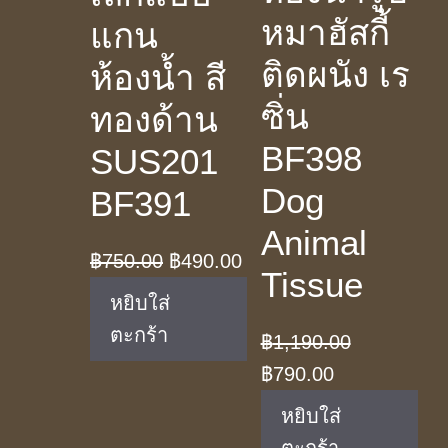
หมาฮัสกี้
แกน
ติดผนัง เร
ห้องน้ำ สี
ซิ่น
ทองด้าน
BF398
SUS201
Dog
BF391
Animal
Original
Current
฿
750.00
฿
490.00
Tissue
price
price
หยิบใส่
was:
is:
ตะกร้า
฿
1,190.00
฿750.00.
฿490.00.
Original
Current
฿
790.00
price
price
หยิบใส่
was:
is:
ตะกร้า