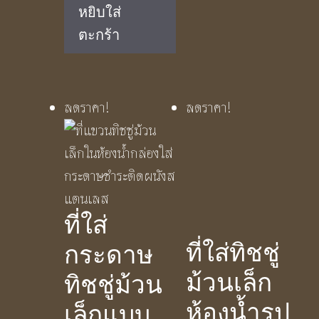
price
price
หยิบใส่
was:
is:
ตะกร้า
฿890.00.
฿590.00.
ลดราคา!
ลดราคา!
ที่ใส่
ที่ใส่ทิชชู่
กระดาษ
ม้วนเล็ก
ทิชชู่ม้วน
ห้องน้ำรูป
เล็กแบบ