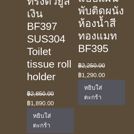
ทรงตัวยูสี
พับติดผนัง
เงิน
ห้องน้ำสี
BF397
ทองแมท
SUS304
BF395
Toilet
tissue roll
฿
2,250.00
holder
Original
Current
฿
1,290.00
price
price
หยิบใส่
฿
2,850.00
was:
is:
ตะกร้า
Original
Current
฿
1,890.00
฿2,250.00.
฿1,290.00.
price
price
หยิบใส่
was:
is:
ตะกร้า
฿2,850.00.
฿1,890.00.