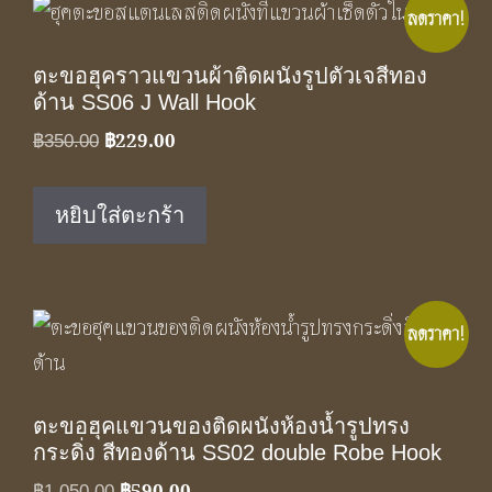
ลดราคา!
ตะขอฮุคราวแขวนผ้าติดผนังรูปตัวเจสีทอง
ด้าน SS06 J Wall Hook
฿
229.00
Original
Current
฿
350.00
price
price
was:
is:
หยิบใส่ตะกร้า
฿350.00.
฿229.00.
ลดราคา!
ตะขอฮุคแขวนของติดผนังห้องน้ำรูปทรง
กระดิ่ง สีทองด้าน SS02 double Robe Hook
฿
590.00
Original
Current
฿
1,050.00