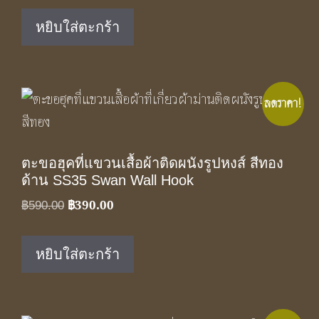
was:
is:
หยิบใส่ตะกร้า
฿350.00.
฿229.00.
ลดราคา!
ตะขอฮุคที่แขวนเสื้อผ้าติดผนังรูปหงส์ สีทอง
ด้าน SS35 Swan Wall Hook
฿
390.00
Original
Current
฿
590.00
price
price
was:
is:
หยิบใส่ตะกร้า
฿590.00.
฿390.00.