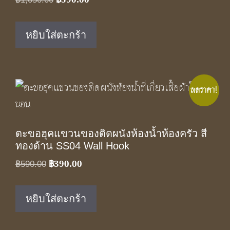
price
price
was:
is:
หยิบใส่ตะกร้า
฿1,050.00.
฿590.00.
ลดราคา!
ตะขอฮุคแขวนของติดผนังห้องน้ำห้องครัว สี
ทองด้าน SS04 Wall Hook
฿
390.00
Original
Current
฿
590.00
price
price
was:
is:
หยิบใส่ตะกร้า
฿590.00.
฿390.00.