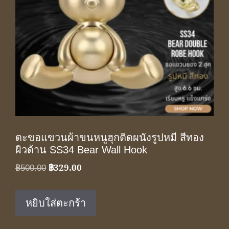
ตะขอแขวนผ้าขนหนูฮุกติดผนังรูปหมี สีทอง
ผิวด้าน SS34 Bear Wall Hook
฿
329.00
Original
Current
฿
500.00
price
price
was:
is:
หยิบใส่ตะกร้า
฿500.00.
฿329.00.