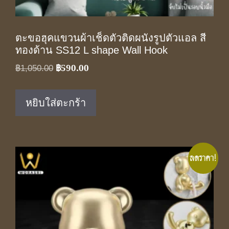
ตะขอฮุคแขวนผ้าเช็ดตัวติดผนังรูปตัวแอล สี
ทองด้าน SS12 L shape Wall Hook
฿
590.00
Original
Current
฿
1,050.00
price
price
was:
is:
หยิบใส่ตะกร้า
฿1,050.00.
฿590.00.
ลดราคา!