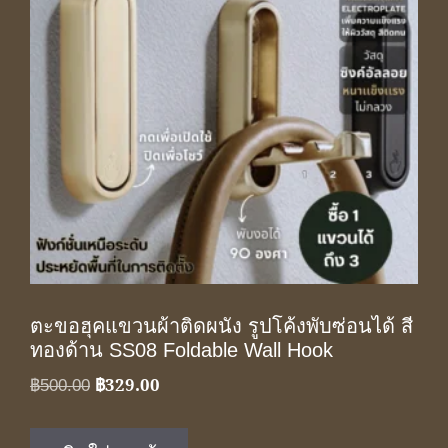
ตะขอฮุคแขวนผ้าติดผนัง รูปโค้งพับซ่อนได้ สี
ทองด้าน SS08 Foldable Wall Hook
฿
329.00
Original
Current
฿
500.00
price
price
was:
is: