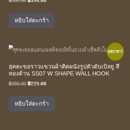
฿
390.00
Original
Current
฿
590.00
price
price
was:
is:
หยิบใส่ตะกร้า
฿590.00.
฿390.00.
ลดราคา!
ฮุคตะขอราวแขวนผ้าติดผนังรูปตัวดับเบิลยู สี
ทองด้าน SS07 W SHAPE WALL HOOK
฿
229.00
Original
Current
฿
350.00
price
price
was:
is:
หยิบใส่ตะกร้า
฿350.00.
฿229.00.