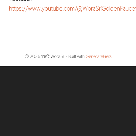
https://www.youtube.com/@WoraSriGoldenFauce
© 2026 วรศรี WoraSri
• Built with
GeneratePress