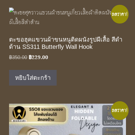
ลดราคา!
ตะขอฮุคแขวนผ้าขนหนูติดผนังรูปผีเสื้อ สีดำ
ด้าน SS311 Butterfly Wall Hook
฿
229.00
Original
Current
฿
350.00
price
price
was:
is:
หยิบใส่ตะกร้า
฿350.00.
฿229.00.
ลดราคา!