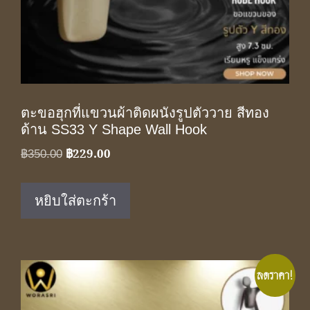
ตะขอฮุกที่แขวนผ้าติดผนังรูปตัววาย สีทอง
ด้าน SS33 Y Shape Wall Hook
฿
229.00
Original
Current
฿
350.00
price
price
was:
is:
หยิบใส่ตะกร้า
฿350.00.
฿229.00.
ลดราคา!