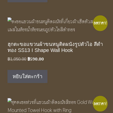
ลดราคา!
ฮุกตะขอแขวนผ้าขนหนูติดผนังรูปตัวไอ สีดำ
ทอง SS13 I Shape Wall Hook
฿
590.00
Original
Current
฿
1,050.00
price
price
was:
is:
หยิบใส่ตะกร้า
฿1,050.00.
฿590.00.
ลดราคา!