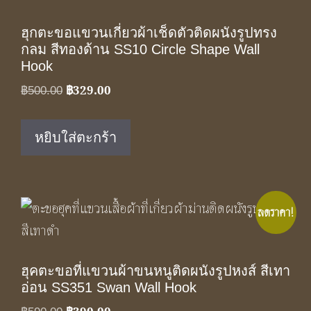
ฮุกตะขอแขวนเกี่ยวผ้าเช็ดตัวติดผนังรูปทรง
กลม สีทองด้าน SS10 Circle Shape Wall
Hook
฿
329.00
Original
Current
฿
500.00
price
price
was:
is:
หยิบใส่ตะกร้า
฿500.00.
฿329.00.
ลดราคา!
ฮุคตะขอที่แขวนผ้าขนหนูติดผนังรูปหงส์ สีเทา
อ่อน SS351 Swan Wall Hook