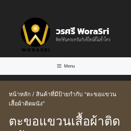
Skip
to
content
วรศรี WoraSri
ฟังก์ชันครบครันกับดีไซน์ที่ไม่ซ้ำใคร
Menu
หน้าหลัก
/ สินค้าที่มีป้ายกำกับ “ตะขอแขวน
เสื้อผ้าติดผนัง”
ตะขอแขวนเสื้อผ้าติด