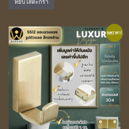
หยิบใส่ตะกร้า
฿500.00.
฿329.00.
ลดราคา!