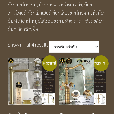
ก๊อกอ่างล้างหน้า, ก๊อกอ่างล้างหน้าติดผนัง, ก๊อก
เคาน์เตอร์, ก๊อกเซ็นเซอร์, ก๊อกเดี่ยวอ่างล้างหน้า, หัวก๊อก
น้ำ, หัวก๊อกน้ำหมุนได้360องศา, หัวต่อก๊อก, หัวต่อก๊อก
น้ำ, า ก๊อกล้างมือ
Showing all 4 results
ลดราคา!
ลดราคา!