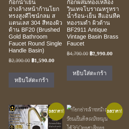
ก๊อกน้ำเย็น
ก๊อกผสมทองเหลือง
อ่างล้างหน้าก้านโยก
วินเทจโบราณหรูหรา
ทรงสูงดีไซน์กลม ส
น้ำร้อน-เย็น สีแอนทีค
แตนเลส 304 สีทองผิว
ทองรมดำ ผิวด้าน
ด้าน BF20 (Brushed
BF2911 Antique
Gold Bathroom
Vintage Basin Brass
Faucet Round Single
Faucet
Handle Basin)
฿
2,990.00
Original
Current
฿
4,790.00
฿
1,590.00
Original
Current
฿
2,390.00
price
price
price
price
was:
is:
หยิบใส่ตะกร้า
was:
is:
฿4,790.00.
฿2,990.
หยิบใส่ตะกร้า
฿2,390.00.
฿1,590.00.
ลดราคา!
ลดราคา!