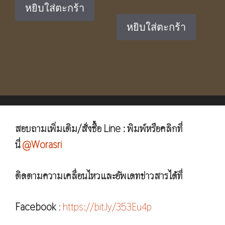
was:
is:
price
price
หยิบใส่ตะกร้า
฿7,390.00.
฿4,900.00.
was:
is:
หยิบใส่ตะกร้า
฿6,750.00.
฿4,490.
สอบถามเพิ่มเติม/สั่งซื้อ Line : พิมพ์หรือคลิกที่
นี่
@Worasri
ติดตามความเคลื่อนไหวและอัพเดทข่าวสารได้ที่
Facebook
:
https://bit.ly/353Eu4p